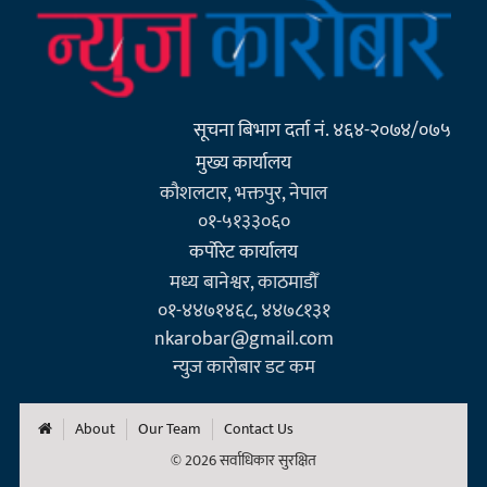
सूचना बिभाग दर्ता नं. ४६४-२०७४/०७५
मुख्य कार्यालय
कौशलटार, भक्तपुर, नेपाल
०१-५१३३०६०
कर्पाेरेट कार्यालय
मध्य बानेश्वर, काठमाडौँ
०१-४४७१४६८, ४४७८१३१
nkarobar@gmail.com
न्युज कारोबार डट कम
About
Our Team
Contact Us
© 2026 सर्वाधिकार सुरक्षित