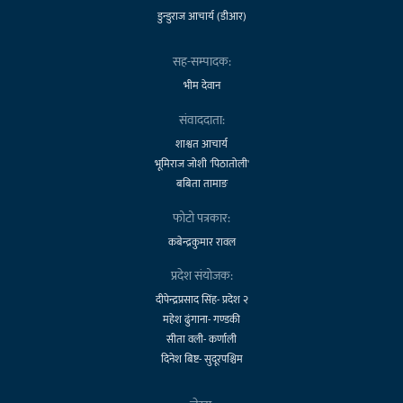
डुन्डुराज आचार्य (डीआर)
सह-सम्पादक:
भीम देवान
संवाददाता:
शाश्वत आचार्य
भूमिराज जोशी 'पिठातोली'
बबिता तामाङ
फोटो पत्रकार:
कबेन्द्रकुमार रावल
प्रदेश संयोजक:
दीपेन्द्रप्रसाद सिंह- प्रदेश २
महेश ढुंगाना- गण्डकी
सीता वली- कर्णाली
दिनेश बिष्ट- सुदूरपश्चिम