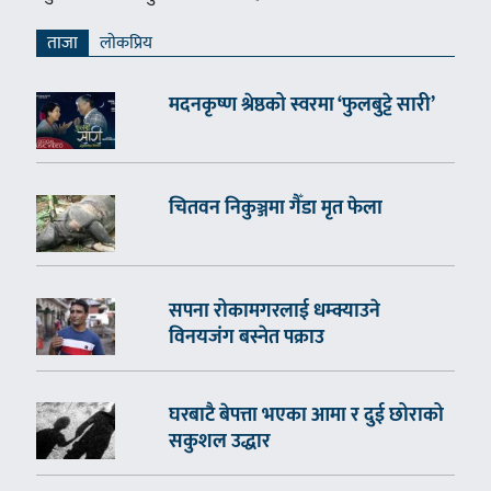
ताजा
लाेकप्रिय
मदनकृष्ण श्रेष्ठको स्वरमा ‘फुलबुट्टे सारी’
चितवन निकुञ्जमा गैँडा मृत फेला
सपना रोकामगरलाई धम्क्याउने
विनयजंग बस्नेत पक्राउ
घरबाटै बेपत्ता भएका आमा र दुई छोराको
सकुशल उद्धार