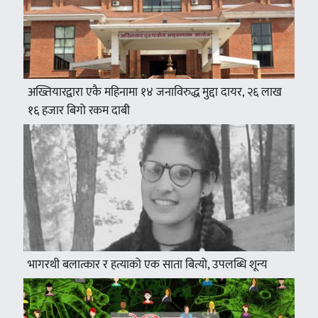
अख्तियारद्वारा एकै महिनामा १४ जनाविरुद्ध मुद्दा दायर, २६ लाख
१६ हजार बिगो रकम दाबी
भागरथी बलात्कार र हत्याको एक साता बित्यो, उपलब्धि शून्य