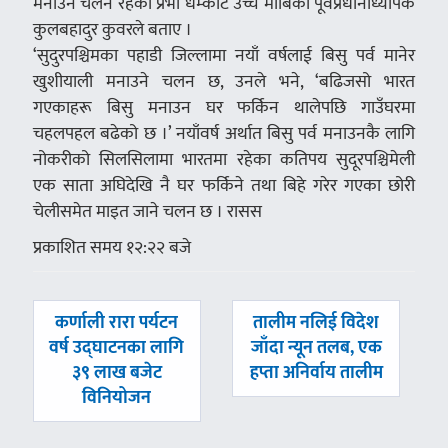
मनाउने चलन रहेको प्रभा धम्कोट उच्च माबिका पूर्वप्रधानाध्यापक
कुलबहादुर कुवरले बताए ।
‘सुदुरपश्चिमका पहाडी जिल्लामा नयाँ वर्षलाई बिसु पर्व मानेर
खुशीयाली मनाउने चलन छ, उनले भने, ‘बढिजसो भारत
गएकाहरू बिसु मनाउन घर फर्किन थालेपछि गाउँघरमा
चहलपहल बढेको छ ।’ नयाँवर्ष अर्थात बिसु पर्व मनाउनकै लागि
नोकरीको सिलसिलामा भारतमा रहेका कतिपय सुदूरपश्चिमेली
एक साता अघिदेखि नै घर फर्किने तथा बिहे गरेर गएका छोरी
चेलीसमेत माइत जाने चलन छ । रासस
प्रकाशित समय १२:२२ बजे
पछिल्लाे
अघिल्लाे
कर्णाली रारा पर्यटन
तालीम नलिई विदेश
-
-
वर्ष उद्घाटनका लागि
जाँदा न्यून तलब, एक
३९ लाख बजेट
हप्ता अनिर्वाय तालीम
विनियोजन