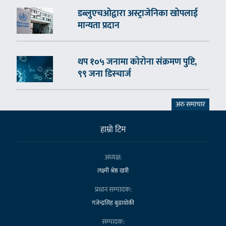
डब्लुएचओद्वारा अस्ट्राजेनिका खोपलाई
मान्यता प्रदान
थप १०५ जनामा कोरोना संक्रमण पुष्टि,
९९ जना डिस्चार्ज
अरु समाचार
हाम्राे टिम
अध्यक्ष:
लक्ष्मी श्रेष्ठ खत्री
प्रधान सम्पादक:
गजेन्द्रसिंह बुढाथोकी
सम्पादक: