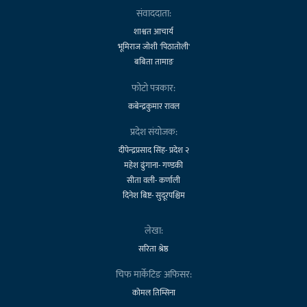
संवाददाता:
शाश्वत आचार्य
भूमिराज जोशी 'पिठातोली'
बबिता तामाङ
फोटो पत्रकार:
कबेन्द्रकुमार रावल
प्रदेश संयोजक:
दीपेन्द्रप्रसाद सिंह- प्रदेश २
महेश ढुंगाना- गण्डकी
सीता वली- कर्णाली
दिनेश बिष्ट- सुदूरपश्चिम
लेखा:
सरिता श्रेष्ठ
चिफ मार्केटिङ अफिसर:
कोमल तिम्सिना