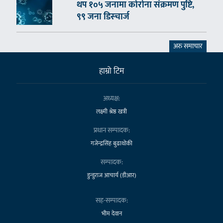
थप १०५ जनामा कोरोना संक्रमण पुष्टि,
९९ जना डिस्चार्ज
अरु समाचार
हाम्राे टिम
अध्यक्ष:
लक्ष्मी श्रेष्ठ खत्री
प्रधान सम्पादक:
गजेन्द्रसिंह बुढाथोकी
सम्पादक:
डुन्डुराज आचार्य (डीआर)
सह-सम्पादक:
भीम देवान