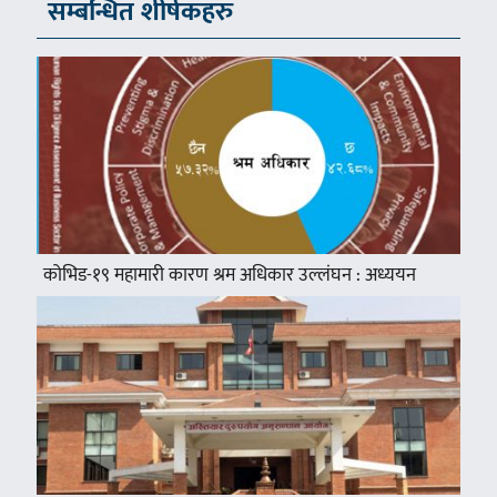
सम्बन्धित शीर्षकहरु
कोभिड-१९ महामारी कारण श्रम अधिकार उल्लंघन : अध्ययन