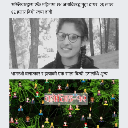
अख्तियारद्वारा एकै महिनामा १४ जनाविरुद्ध मुद्दा दायर, २६ लाख
१६ हजार बिगो रकम दाबी
भागरथी बलात्कार र हत्याको एक साता बित्यो, उपलब्धि शून्य