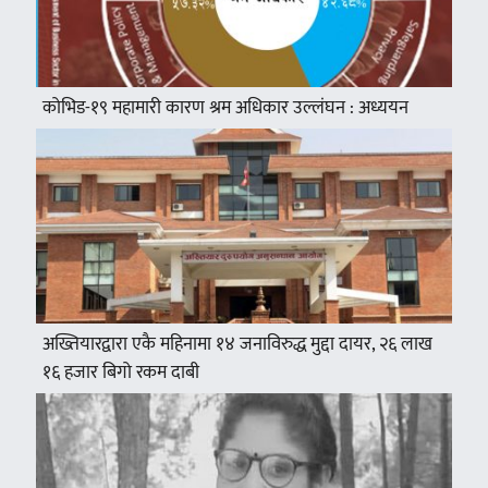
कोभिड-१९ महामारी कारण श्रम अधिकार उल्लंघन : अध्ययन
अख्तियारद्वारा एकै महिनामा १४ जनाविरुद्ध मुद्दा दायर, २६ लाख
१६ हजार बिगो रकम दाबी