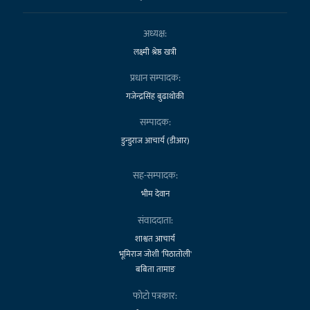
अध्यक्ष:
लक्ष्मी श्रेष्ठ खत्री
प्रधान सम्पादक:
गजेन्द्रसिंह बुढाथोकी
सम्पादक:
डुन्डुराज आचार्य (डीआर)
सह-सम्पादक:
भीम देवान
संवाददाता:
शाश्वत आचार्य
भूमिराज जोशी 'पिठातोली'
बबिता तामाङ
फोटो पत्रकार: