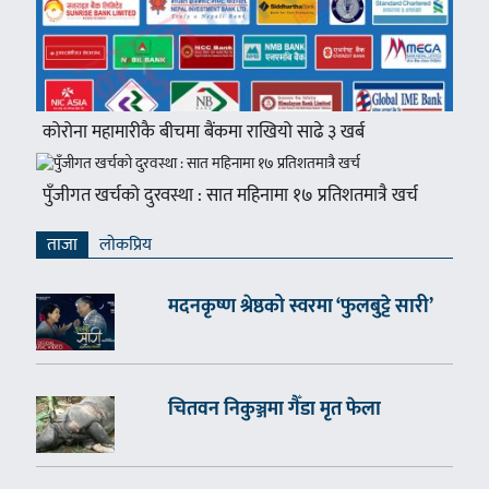
कोरोना महामारीकै बीचमा बैंकमा राखियो साढे ३ खर्ब
पुँजीगत खर्चको दुरवस्था : सात महिनामा १७ प्रतिशतमात्रै खर्च
ताजा
लाेकप्रिय
मदनकृष्ण श्रेष्ठको स्वरमा ‘फुलबुट्टे सारी’
चितवन निकुञ्जमा गैँडा मृत फेला