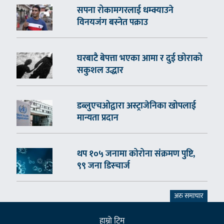
सपना रोकामगरलाई धम्क्याउने
विनयजंग बस्नेत पक्राउ
घरबाटै बेपत्ता भएका आमा र दुई छोराको
सकुशल उद्धार
डब्लुएचओद्वारा अस्ट्राजेनिका खोपलाई
मान्यता प्रदान
थप १०५ जनामा कोरोना संक्रमण पुष्टि,
९९ जना डिस्चार्ज
अरु समाचार
हाम्राे टिम