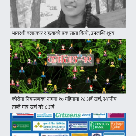
भागरथी बलात्कार र हत्याको एक साता बित्यो, उपलब्धि शून्य
कोरोना नियन्त्रणका नाममा १० महिनामा १८ अर्ब खर्च, स्थानीय
तहले मात्र खर्च गरे ८ अर्ब