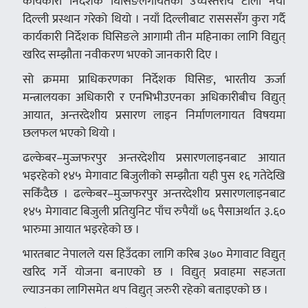
कार्यकारी निर्देशक घिसिङलगायतको उच्चस्तरीय टोली नयाँ
दिल्ली प्रस्थान गरेको थियो । नयाँ दिल्लीबाट रासससँग कुरा गर्दै
कार्यकारी निर्देशक घिसिङले आगामी तीन महिनाका लागि विद्युत्
खरिद सम्झौता नवीकरण भएको जानकारी दिए ।
सो क्रममा प्राधिकरणका निर्देशक घिसिङ, भारतीय ऊर्जा
मन्त्रालयका अधिकारी र एनभिभीउएनका अधिकारीबीच विद्युत्
आयात, अन्तरदेशीय प्रसारण लाइन निर्माणलगायत विषयमा
छलफल भएको थियो ।
ढल्केबर–मुज्जफरपुर अन्तरदेशीय प्रसारणलाइनबाट आयात
भइरहेको १४५ मेगावाट बिजुलीको सम्झौता यही पुस १६ गतेदेखि
सकिँदैछ । ढल्केबर–मुज्जफरपुर अन्तरदेशीय प्रसारणलाइनबाट
१४५ मेगावाट बिजुली प्रतियुनिट पाँच रुपैयाँ ७६ पैसाअर्थात ३.६०
भारुमा आयात भइरहेको छ ।
भारतबाट नेपालले यस हिउँदका लागि करिब ३७० मेगावाट विद्युत्
खरिद गर्ने योजना बनाएको छ । विद्युत् प्रवाहमा सहजता
ल्याउनका लागिसमेत थप विद्युत् जरुरी रहेको बताइएको छ ।