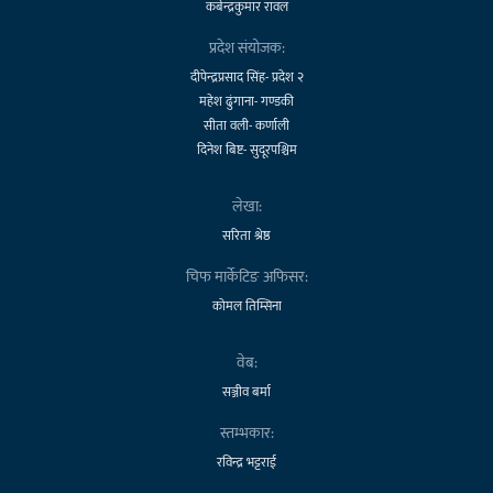
कबेन्द्रकुमार रावल
प्रदेश संयोजक:
दीपेन्द्रप्रसाद सिंह- प्रदेश २
महेश ढुंगाना- गण्डकी
सीता वली- कर्णाली
दिनेश बिष्ट- सुदूरपश्चिम
लेखा:
सरिता श्रेष्ठ
चिफ मार्केटिङ अफिसर:
कोमल तिम्सिना
वेब:
सञ्जीव बर्मा
स्तम्भकार:
रविन्द्र भट्टराई