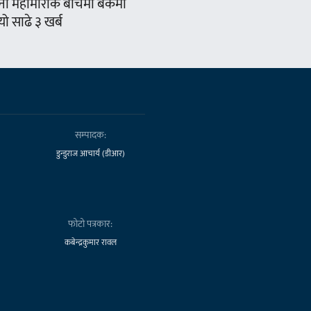
ना महामारीकै बीचमा बैंकमा
ो साढे ३ खर्ब
सम्पादक:
डुन्डुराज आचार्य (डीआर)
फोटो पत्रकार:
कबेन्द्रकुमार रावल