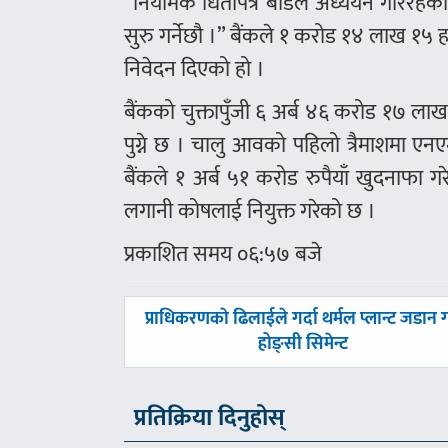
“नियामक धितोपत्र बोर्डले अध्ययन गरिरहे
सुरु गर्नेछौ ।” बैंकले १ करोड १४ लाख १५
निवेदन दिएको हो ।
बैंकको चुक्तापुँजी ६ अर्ब ४६ करोड १७ लाख 
पुग्ने छ । चालु आवको पहिलो त्रैमाशमा 
बैंकले १ अर्ब ५१ करोड रुपैयाँ खुदनाफा ग
लगानी कोषलाई नियुक्त गरेको छ ।
प्रकाशित समय ०६:५७ बजे
पछिल्लाे
प्राधिकरणकाे ढिलाईले गर्दा थर्मल प्लान्ट जडान गर
-
होङ्सी सिमेन्ट
प्रतिक्रिया दिनुहोस्