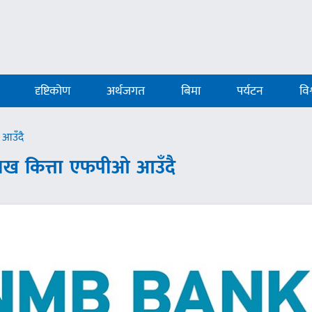
दृष्टिकोण
अर्थजगत
बिमा
पर्यटन
विश
 आउँदै
ाख कित्ता एफपीओ आउँदै