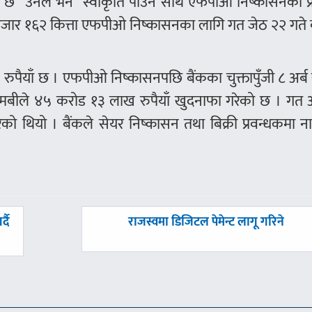
को छ” उनले भने “स्वीकृति पाउन साथ एफपीओ निष्कासनको प्र
 हजार १६२ कित्ता एफपीओ निष्कासनका लागि गत जेठ २२ गते ब
रुपैयाँ छ । एफपीओ निष्कासनपछि बैंकका चुक्तापुँजी ८ अर्ब र
एनएमबीले ४५ करोड १३ लाख रुपैयाँ खुदनाफा गरेको छ । गत
रेको थियो । बैंकले सेयर निष्कासन तथा बिक्री प्रवन्धकमा 
अघिल्लाे
्दै
राजस्वमा डिजिटल पेमेन्ट लागू गरिने
-