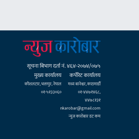
सूचना बिभाग दर्ता नं. ४६४-२०७४/०७५
मुख्य कार्यालय
कर्पाेरेट कार्यालय
कौशलटार, भक्तपुर, नेपाल
मध्य बानेश्वर, काठमाडौँ
०१-५१३३०६०
०१-४४७१४६८,
४४७८१३१
nkarobar@gmail.com
न्युज कारोबार डट कम