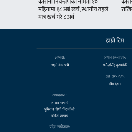
कोरोना नियन्त्रणका नाममा १०
कोरो
महिनामा १८ अर्ब खर्च, स्थानीय तहले
राखिय
मात्र खर्च गरे ८ अर्ब
हाम्राे टिम
अध्यक्ष:
प्रधान सम्पादक:
लक्ष्मी श्रेष्ठ खत्री
गजेन्द्रसिंह बुढाथोकी
सह-सम्पादक:
भीम देवान
संवाददाता:
शाश्वत आचार्य
भूमिराज जोशी 'पिठातोली'
बबिता तामाङ
प्रदेश संयोजक: