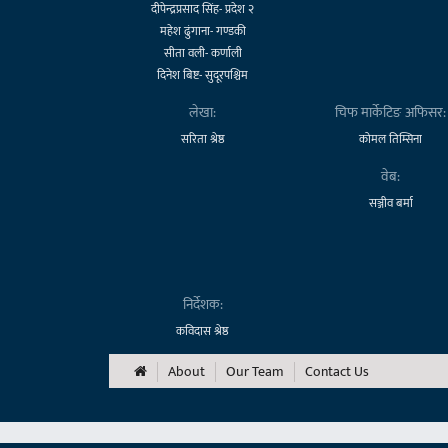
दीपेन्द्रप्रसाद सिंह- प्रदेश २
महेश ढुंगाना- गण्डकी
सीता वली- कर्णाली
दिनेश बिष्ट- सुदूरपश्चिम
लेखा:
चिफ मार्केटिङ अफिसर:
सरिता श्रेष्ठ
कोमल तिम्सिना
वेब:
सञ्जीव बर्मा
निर्देशक:
कविदास श्रेष्ठ
About
Our Team
Contact Us