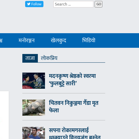
Follow
GO
्व
मनोरञ्जन
खेलकुद
भिडियो
ताजा
लाेकप्रिय
मदनकृष्ण श्रेष्ठको स्वरमा
‘फुलबुट्टे सारी’
चितवन निकुञ्जमा गैँडा मृत
फेला
सपना रोकामगरलाई
धम्क्याउने विनयजंग बस्नेत