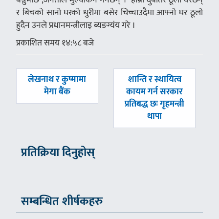
र बिचको सानो घरको धुरीमा बसेर चिच्चाउदैमा आफ्नो घर ठूलो
हुदैन उनले प्रधानमन्त्रीलाइ ब्यङग्यंय गरे ।
प्रकाशित समय १४:५८ बजे
पछिल्लाे
अघिल्लाे
लेखनाथ र कुष्मामा
शान्ति र स्थायित्व
-
-
मेगा बैंक
कायम गर्न सरकार
प्रतिबद्ध छः गृहमन्त्री
थापा
प्रतिक्रिया दिनुहोस्
सम्बन्धित शीर्षकहरु