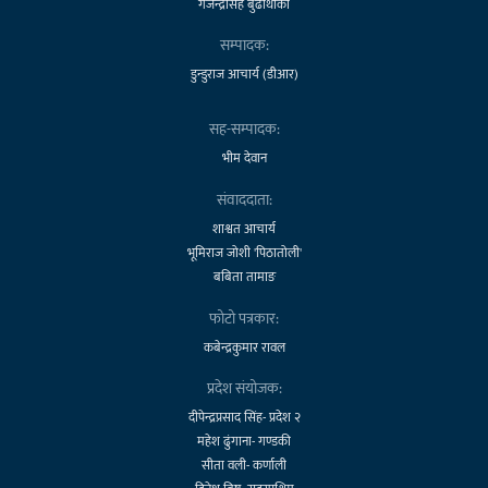
गजेन्द्रसिंह बुढाथोकी
सम्पादक:
डुन्डुराज आचार्य (डीआर)
सह-सम्पादक:
भीम देवान
संवाददाता:
शाश्वत आचार्य
भूमिराज जोशी 'पिठातोली'
बबिता तामाङ
फोटो पत्रकार:
कबेन्द्रकुमार रावल
प्रदेश संयोजक:
दीपेन्द्रप्रसाद सिंह- प्रदेश २
महेश ढुंगाना- गण्डकी
सीता वली- कर्णाली