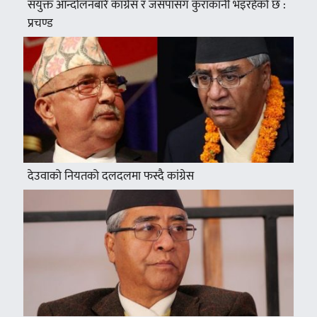
संयुक्त आन्दोलनबारे कांग्रेस र जसपासँग कुराकानी भइरहेको छ :
प्रचण्ड
देउवाको नियतको दलदलमा फस्दै कांग्रेस