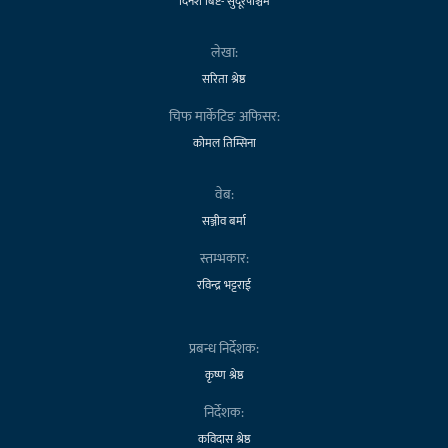
दिनेश बिष्ट- सुदूरपश्चिम
लेखा:
सरिता श्रेष्ठ
चिफ मार्केटिङ अफिसर:
कोमल तिम्सिना
वेब:
सञ्जीव बर्मा
स्तम्भकार:
रविन्द्र भट्टराई
प्रबन्ध निर्देशक:
कृष्ण श्रेष्ठ
निर्देशक:
कविदास श्रेष्ठ