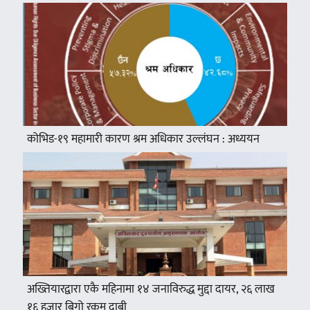
कोभिड-१९ महामारी कारण श्रम अधिकार उल्लंघन : अध्ययन
अख्तियारद्वारा एकै महिनामा १४ जनाविरुद्ध मुद्दा दायर, २६ लाख
१६ हजार बिगो रकम दाबी