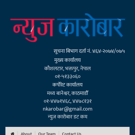
सूचना बिभाग दर्ता नं. ४६४-२०७४/०७५
मुख्य कार्यालय
कौशलटार, भक्तपुर, नेपाल
०१-५१३३०६०
कर्पाेरेट कार्यालय
मध्य बानेश्वर, काठमाडौँ
०१-४४७१४६८, ४४७८१३१
nkarobar@gmail.com
न्युज कारोबार डट कम
About
Our Team
Contact Us