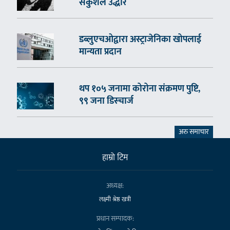
सकुशल उद्धार
डब्लुएचओद्वारा अस्ट्राजेनिका खोपलाई
मान्यता प्रदान
थप १०५ जनामा कोरोना संक्रमण पुष्टि,
९९ जना डिस्चार्ज
अरु समाचार
हाम्राे टिम
अध्यक्ष:
लक्ष्मी श्रेष्ठ खत्री
प्रधान सम्पादक: