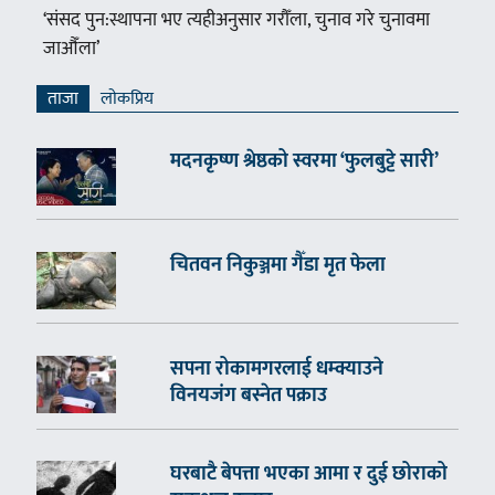
‘संसद पुन:स्थापना भए त्यहीअनुसार गरौँला, चुनाव गरे चुनावमा
जाऔँला’
ताजा
लाेकप्रिय
मदनकृष्ण श्रेष्ठको स्वरमा ‘फुलबुट्टे सारी’
चितवन निकुञ्जमा गैँडा मृत फेला
सपना रोकामगरलाई धम्क्याउने
विनयजंग बस्नेत पक्राउ
घरबाटै बेपत्ता भएका आमा र दुई छोराको