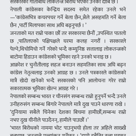
सरकारका गतिबिधि लोकतन्त्र बिरोध भएको उनको दाबि छ ।
नेपाली कांग्रेसका केन्द्रिय सदस्य समेत रहेका उनले भने
—‘कांग्रेसभित्र कचरपचर गर्ने बेला छैन,अ‍ैले असहमति गर्ने बेला
छैन ,पार्टी मिलापका साथ अघि बढ्नुपर्छ । ’
जनताको मत राम्रो पाका छौं तर सरकारमा छैनौं ,उपस्थित पातलो
छ ,पातिलएको पक्षिपक्षले घरमा कलह नगरौं । सरकारले
पेल्ने,थिचोमिचो गर्ने गरेको भन्दै कम्युनिष्ठ सत्तालाइ लोकतन्त्रको
बाटोमा हिडाउन कांग्रेसको भूमिका रहने उनको भनाइ छ ।
आक्रोश र चुनौतीलाइ सहज बनाउन सहमतिका साथ अघि बढ्न
कांग्रेस नेतृत्वलाइ उनको आग्रह छ । उनले पत्रकारले कांग्रेसको
मात्रै खेदो खनेको भन्दै सरकारको पनि आलोचना गरेर राम्रो
सकारात्मक भूमिका खेल्न आग्रह गरे ।
नेपालको सम्बन्ध भारत र चीनसंग सम्बन्ध राम्रो हुनुपर्ने भन्दै उनले
उनीहरुसंग सम्बन्ध बिगारे नेपालले मात्रै दुख पाउने धारणा राखे ।
‘दुनियामा सबैले चिनेका देशका बिचमा हामीछौं,सम्बन्ध राम्रो
नभए दुख यीनीले पाउदैनन्, हामीले पाउछौं ।’
‘भारत बिरोधको नाममा भोट पाउनुभयो होला तर अहिले साख्खै
बन्नुभाछ ,जनताले मुल्यांकन गर्नेछन् । ’हाम्रो दुबैतिर ठूला घरछन्