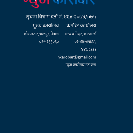
सूचना बिभाग दर्ता नं. ४६४-२०७४/०७५
मुख्य कार्यालय
कर्पाेरेट कार्यालय
कौशलटार, भक्तपुर, नेपाल
मध्य बानेश्वर, काठमाडौँ
०१-५१३३०६०
०१-४४७१४६८,
४४७८१३१
nkarobar@gmail.com
न्युज कारोबार डट कम