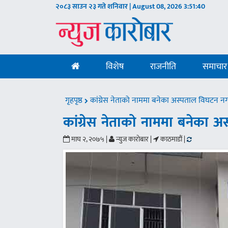
२०८३ साउन २३ गते शनिवार | August 08, 2026
3:51:41
विशेष
राजनीति
समाचार
गृहपृष्ठ
कांग्रेस नेताको नाममा बनेका अस्पताल विघटन नग
कांग्रेस नेताको नाममा बनेका अ
माघ २, २०७५ |
न्युज काराेबार |
काठमाडौं |