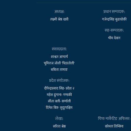
अध्यक्ष:
प्रधान सम्पादक:
लक्ष्मी श्रेष्ठ खत्री
गजेन्द्रसिंह बुढाथोकी
सह-सम्पादक:
भीम देवान
संवाददाता:
शाश्वत आचार्य
भूमिराज जोशी 'पिठातोली'
बबिता तामाङ
प्रदेश संयोजक:
दीपेन्द्रप्रसाद सिंह- प्रदेश २
महेश ढुंगाना- गण्डकी
सीता वली- कर्णाली
दिनेश बिष्ट- सुदूरपश्चिम
लेखा:
चिफ मार्केटिङ अफिसर:
सरिता श्रेष्ठ
कोमल तिम्सिना