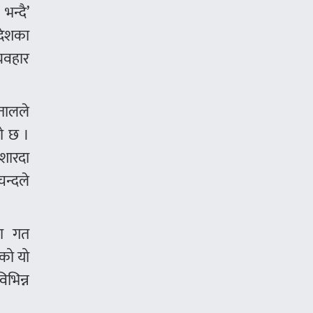
न्दै’
रदेशका
यवहार
पतालले
को छ ।
 शारदा
चन्दले
मा गत
रको यो
िभिन्न