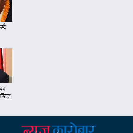
्दै
’का
ुण्ठित