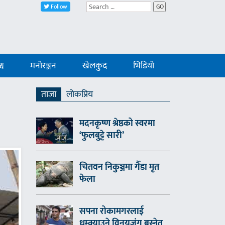
Follow
GO
्व
मनोरञ्जन
खेलकुद
भिडियो
ताजा
लाेकप्रिय
मदनकृष्ण श्रेष्ठको स्वरमा
‘फुलबुट्टे सारी’
चितवन निकुञ्जमा गैँडा मृत
फेला
सपना रोकामगरलाई
धम्क्याउने विनयजंग बस्नेत