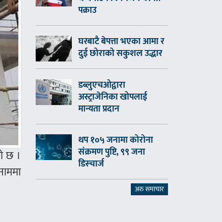
पक्राउ
घरबाटै बेपत्ता भएका आमा र
दुई छोराको सकुशल उद्धार
डब्लुएचओद्वारा
अस्ट्राजेनिका खोपलाई
मान्यता प्रदान
थप १०५ जनामा कोरोना
संक्रमण पुष्टि, ९९ जना
को छ ।
डिस्चार्ज
 नाममा
अरु समाचार