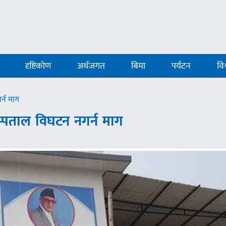
दृष्टिकोण
अर्थजगत
बिमा
पर्यटन
विश
र्न माग
स्पताल विघटन नगर्न माग