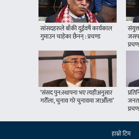
सांसदहरुले बाँकी दुईवर्षे कार्यकाल
संयुक
गुमाउन चाहेका छैनन् : प्रचण्ड
जसपा
प्रचण्
‘संसद पुन:स्थापना भए त्यहीअनुसार
प्रति
गरौँला, चुनाव गरे चुनावमा जाऔँला’
जनता
प्रचण्
हाम्राे टिम