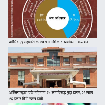
कोभिड-१९ महामारी कारण श्रम अधिकार उल्लंघन : अध्ययन
अख्तियारद्वारा एकै महिनामा १४ जनाविरुद्ध मुद्दा दायर, २६ लाख
१६ हजार बिगो रकम दाबी