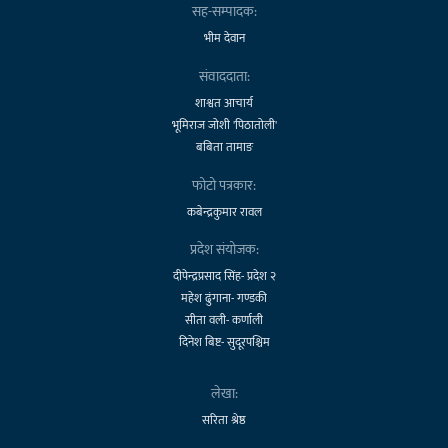
सह-सम्पादक:
भीम देवान
संवाददाता:
शाश्वत आचार्य
भूमिराज जोशी 'पिठातोली'
बबिता तामाङ
फोटो पत्रकार:
कबेन्द्रकुमार रावल
प्रदेश संयोजक:
दीपेन्द्रप्रसाद सिंह- प्रदेश २
महेश ढुंगाना- गण्डकी
सीता वली- कर्णाली
दिनेश बिष्ट- सुदूरपश्चिम
लेखा:
सरिता श्रेष्ठ