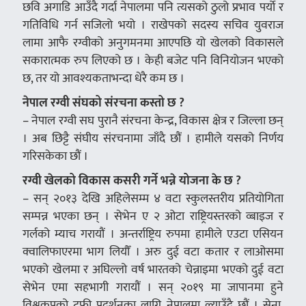
छवि अगाडि आउँदै गर्दा नेपालमा पनि त्यसको ठुलो प्रभाव पर्यो र
गतिविधि गर्न सजिलो भयो । राखेपको सदस्य सचिव युवराज
लामा आफै रग्वीको अनुगमनमा आएपछि यो खेलको विकासले
सकारात्मक रुप लिएको छ । केही बजेट पनि विनियोजन भएको
छ, तर यो आवश्यकताभन्दा धेरै कम छ ।
नेपाल रग्वी संघको संरचना कस्तो छ ?
– नेपाल रग्वी सघ पुरानै संरचना केन्द्र, विकास क्षेत्र र जिल्ला छन्
। अब छिट्टै संघीय संरचनामा जाँदै छौं । हामीले यसको निर्णय
गरिसकेका छौं ।
रग्वी खेलको विकास कसरी गर्ने भन्ने योजना के छ ?
– सन् २०१३ देखि अहिलेसम्म ४ वटा स्कुलस्तरीय प्रतियोगिता
सम्पन्न भएका छन् । सेभेन ए २ ओटा राष्ट्रियस्तरको व्बाइज र
गर्लको म्याच गरायौं । अन्तर्राष्ट्रिय रुपमा हामीले एउटा एसियन
क्वालिफाएरमा भाग लियौँ । अरु दुई वटा कतार र लाओसमा
भएको खेलमा र अघिल्लो वर्ष भारतको चेन्नाइमा भएको दुई वटा
सेभेन एमा सहभागी गरायौं । सन् २०१९ मा जापानमा हुने
विश्वकपको ट्रफी प्रदर्शनका लागि नेपालमा ल्याउँदै छौं । सेना,