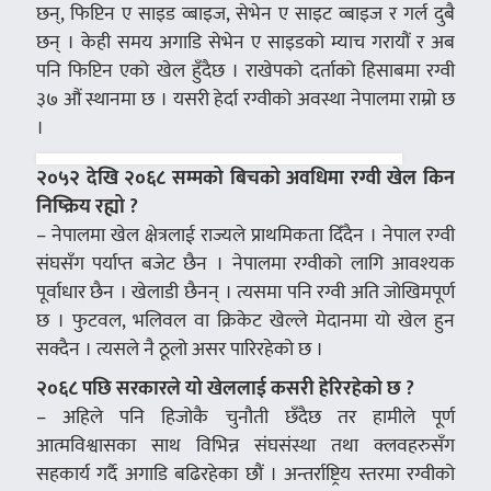
छन्, फिप्टिन ए साइड व्बाइज, सेभेन ए साइट व्बाइज र गर्ल दुबै
छन् । केही समय अगाडि सेभेन ए साइडको म्याच गरायौं र अब
पनि फिप्टिन एको खेल हुँदैछ । राखेपको दर्ताको हिसाबमा रग्वी
३७ औं स्थानमा छ । यसरी हेर्दा रग्वीको अवस्था नेपालमा राम्रो छ
।
२०५२ देखि २०६८ सम्मको बिचको अवधिमा रग्वी खेल किन
निष्क्रिय रह्यो ?
– नेपालमा खेल क्षेत्रलाई राज्यले प्राथमिकता दिँदैन । नेपाल रग्वी
संघसँग पर्याप्त बजेट छैन । नेपालमा रग्वीको लागि आवश्यक
पूर्वाधार छैन । खेलाडी छैनन् । त्यसमा पनि रग्वी अति जोखिमपूर्ण
छ । फुटवल, भलिवल वा क्रिकेट खेल्ले मेदानमा यो खेल हुन
सक्दैन । त्यसले नै ठूलो असर पारिरहेको छ ।
२०६८ पछि सरकारले यो खेललाई कसरी हेरिरहेको छ ?
– अहिले पनि हिजोकै चुनौती छँदैछ तर हामीले पूर्ण
आत्मविश्वासका साथ विभिन्न संघसंस्था तथा क्लवहरुसँग
सहकार्य गर्दै अगाडि बढिरहेका छौं । अन्तर्राष्ट्रिय स्तरमा रग्वीको