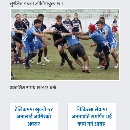
सुरक्षित र कम जोखिमयुक्त छ ।
प्रकाशित समय १४:४३ बजे
पछिल्लाे
अघिल्लाे
टेलिकममा खुल्यो ५१
चिकित्सा सेवामा
-
-
जनालाई जागिरको
जनताप्रति समर्पित भई
अवसर
काम गर्न आग्रह