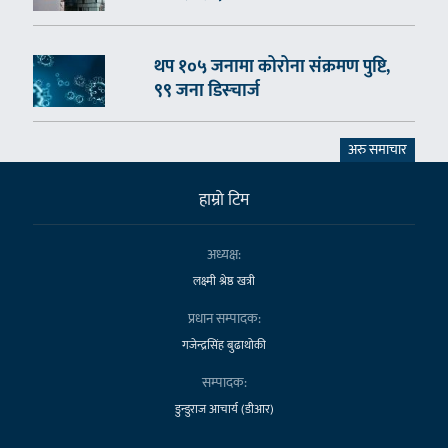
थप १०५ जनामा कोरोना संक्रमण पुष्टि,
९९ जना डिस्चार्ज
अरु समाचार
हाम्राे टिम
अध्यक्ष:
लक्ष्मी श्रेष्ठ खत्री
प्रधान सम्पादक:
गजेन्द्रसिंह बुढाथोकी
सम्पादक:
डुन्डुराज आचार्य (डीआर)