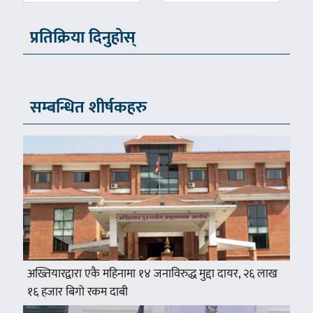
प्रतिक्रिया दिनुहोस्
सम्बन्धित शीर्षकहरु
अख्तियारद्वारा एकै महिनामा १४ जनाविरुद्ध मुद्दा दायर, २६ लाख
१६ हजार बिगो रकम दाबी