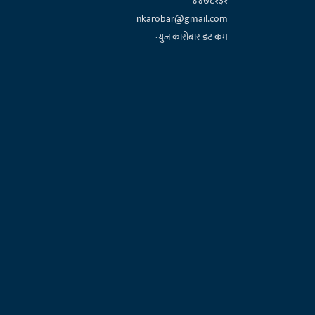
४४७८१३१
nkarobar@gmail.com
न्युज कारोबार डट कम