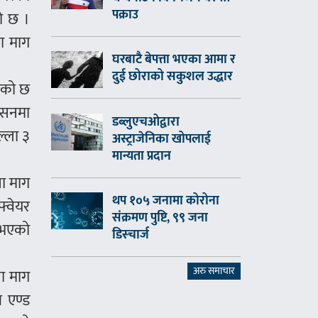
पक्राउ
ो छ ।
ा माग
घरबाटै बेपत्ता भएका आमा र
दुई छोराको सकुशल उद्धार
एको छ
शासनमा
डब्लुएचओद्वारा
ल्ला ३
अस्ट्राजेनिका खोपलाई
मान्यता प्रदान
ा माग
थप १०५ जनामा कोरोना
फ्वेयर
संक्रमण पुष्टि, ९९ जना
ा भएको
डिस्चार्ज
अरु समाचार
ना माग
ल एण्ड