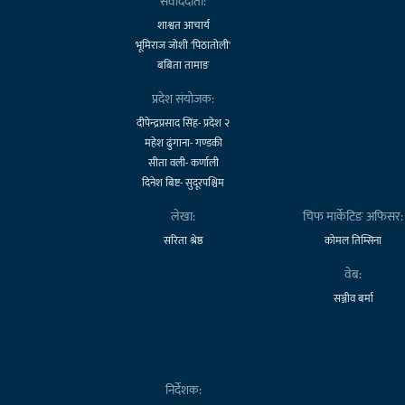
संवाददाता:
शाश्वत आचार्य
भूमिराज जोशी 'पिठातोली'
बबिता तामाङ
प्रदेश संयोजक:
दीपेन्द्रप्रसाद सिंह- प्रदेश २
महेश ढुंगाना- गण्डकी
सीता वली- कर्णाली
दिनेश बिष्ट- सुदूरपश्चिम
लेखा:
चिफ मार्केटिङ अफिसर:
सरिता श्रेष्ठ
कोमल तिम्सिना
वेब:
सञ्जीव बर्मा
निर्देशक: