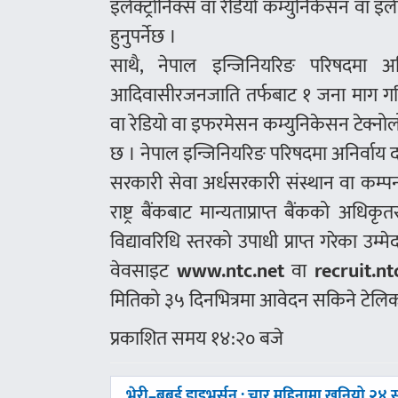
इलेक्ट्रोनिक्स वा रेडियो कम्युनिकेसन वा 
हुनुपर्नेछ ।
साथै, नेपाल इन्जिनियरिङ परिषदमा अनि
आदिवासीरजनजाति तर्फबाट १ जना माग गरिएक
वा रेडियो वा इफरमेसन कम्युनिकेसन टेक्नोलोजी 
छ । नेपाल इन्जिनियरिङ परिषदमा अनिर्वाय दर्
सरकारी सेवा अर्धसरकारी संस्थान वा कम्पनी व
राष्ट्र बैंकबाट मान्यताप्राप्त बैंकको अधिक
विद्यावरिधि स्तरको उपाधी प्राप्त गरेका उ
वेवसाइट
www.ntc.net
वा
recruit.nt
मितिको ३५ दिनभित्रमा आवेदन सकिने टेलिक
प्रकाशित समय १४:२० बजे
पछिल्लाे
भेरी–बबई डाइभर्सन : चार महिनामा खनियो २४