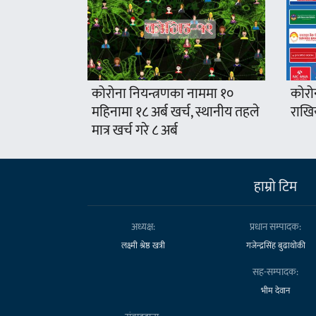
कोरोना नियन्त्रणका नाममा १०
कोरो
महिनामा १८ अर्ब खर्च, स्थानीय तहले
राखिय
मात्र खर्च गरे ८ अर्ब
हाम्राे टिम
अध्यक्ष:
प्रधान सम्पादक:
लक्ष्मी श्रेष्ठ खत्री
गजेन्द्रसिंह बुढाथोकी
सह-सम्पादक:
भीम देवान