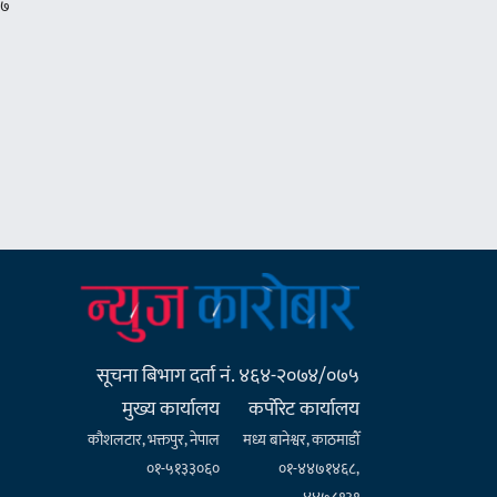
सूचना बिभाग दर्ता नं. ४६४-२०७४/०७५
मुख्य कार्यालय
कर्पाेरेट कार्यालय
कौशलटार, भक्तपुर, नेपाल
मध्य बानेश्वर, काठमाडौँ
०१-५१३३०६०
०१-४४७१४६८,