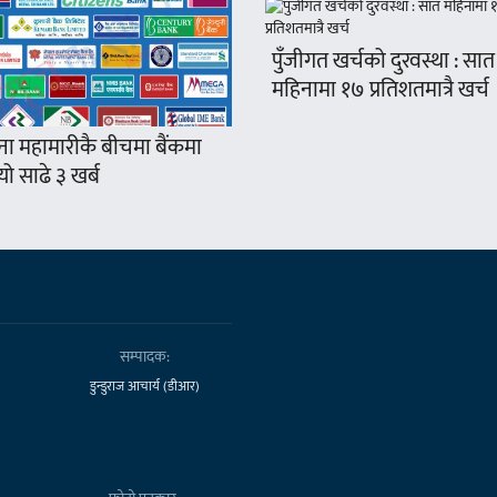
पुँजीगत खर्चको दुरवस्था : सात
महिनामा १७ प्रतिशतमात्रै खर्च
ना महामारीकै बीचमा बैंकमा
ो साढे ३ खर्ब
सम्पादक:
डुन्डुराज आचार्य (डीआर)