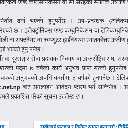
इलेक्ट्रिकल एण्ड कम्यसनिकेसन वा सो सरहको स्नातक उत्र्ती
र्वाय दर्ता भएको हुनुपर्नेछ । उप–प्रवन्धक (टेलिक
ो छ । इलेक्ट्रोनिक्स एण्ड कम्युनिकेसन वा टेलिकम्युनि
वा सफ्टवेयर वा कम्प्युटर हार्डवेयरमा स्नातकोत्तर उत्र्तीण हुन
ता भएको हुनु पर्नेछ ।
ा दूरसञ्चार सेवा प्रदायक निकाय वा अन्तर्राष्ट्रिय संघ, संस्
ृतस्तरको पदमा ७ बर्षको कार्य अनुभव प्राप्त गरेको हुनुपर्ने
म्मेदवारको अनुभवको अवधि कम्तीमा ३ बर्षको हुनपर्नेछ । टे
c.net.np
बाट अनलाइन आवेदन फारम भर्न सकिनेछ ।
मले प्रकाशित गरेको सूचना उल्लेख छ ।
अघिल्लाे
 सय
रग्वीलाई फुटबल र क्रिकेट समान बनाउछौं : घिमिर