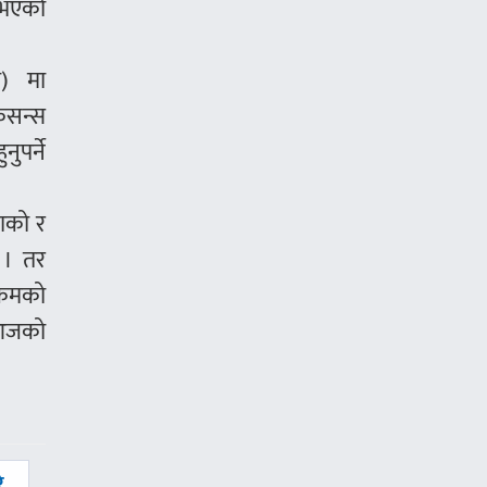
ण भएको
म) मा
केसन्स
ुपर्ने
थाको र
छ । तर
लिकमको
 आजको
े