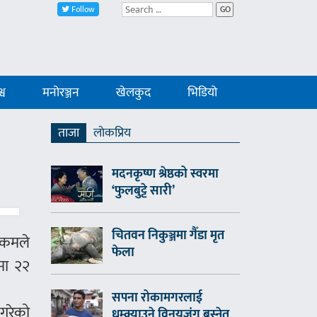
Follow
GO
्व
मनोरञ्जन
खेलकुद
भिडियो
ताजा
लाेकप्रिय
मदनकृष्ण श्रेष्ठको स्वरमा
‘फुलबुट्टे सारी’
चितवन निकुञ्जमा गैँडा मृत
िकमले
फेला
मा २२
सपना रोकामगरलाई
गरेको
धम्क्याउने विनयजंग बस्नेत