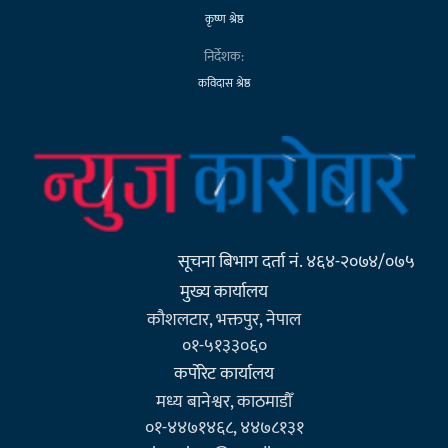
कृष्ण श्रेष्ठ
निर्देशक:
कविदास श्रेष्ठ
सूचना बिभाग दर्ता नं. ४६४-२०७४/०७५
मुख्य कार्यालय
कौशलटार, भक्तपुर, नेपाल
०१-५१३३०६०
कर्पाेरेट कार्यालय
मध्य बानेश्वर, काठमाडौँ
०१-४४७१४६८, ४४७८१३१