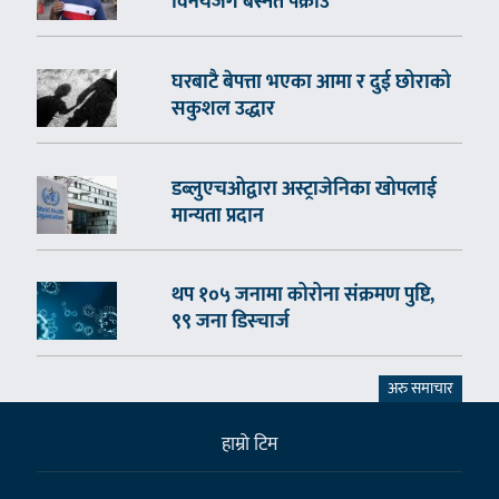
विनयजंग बस्नेत पक्राउ
घरबाटै बेपत्ता भएका आमा र दुई छोराको
सकुशल उद्धार
डब्लुएचओद्वारा अस्ट्राजेनिका खोपलाई
मान्यता प्रदान
थप १०५ जनामा कोरोना संक्रमण पुष्टि,
९९ जना डिस्चार्ज
अरु समाचार
हाम्राे टिम