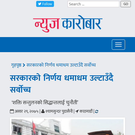
Follow
GO
Toggle
navigatio
गृहपृष्ठ
सरकारको निर्णय धमाधम उल्टाउँदै सर्वाेच्च
सरकारको निर्णय धमाधम उल्टाउँदै
सर्वाेच्च
‘शक्ति सन्तुलनको सिद्धान्तलाई चुनौती’
असार २९, २०७५ |
श्यामसुन्दर पुडासैनी |
काठमाडौं |