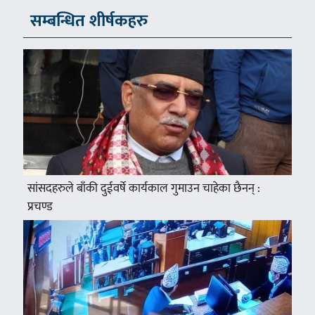
सम्बन्धित शीर्षकहरु
सांसदहरुले बाँकी दुईवर्षे कार्यकाल गुमाउन चाहेका छैनन् :
प्रचण्ड