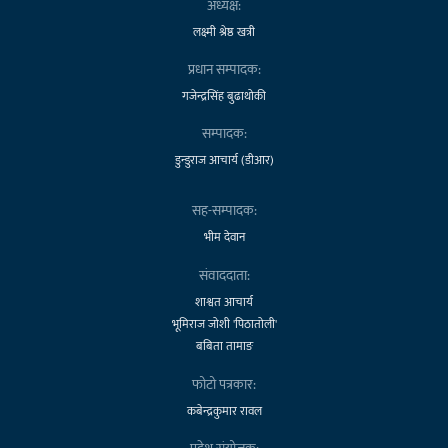
अध्यक्ष:
लक्ष्मी श्रेष्ठ खत्री
प्रधान सम्पादक:
गजेन्द्रसिंह बुढाथोकी
सम्पादक:
डुन्डुराज आचार्य (डीआर)
सह-सम्पादक:
भीम देवान
संवाददाता:
शाश्वत आचार्य
भूमिराज जोशी 'पिठातोली'
बबिता तामाङ
फोटो पत्रकार:
कबेन्द्रकुमार रावल