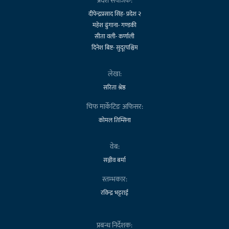
प्रदेश संयोजक:
दीपेन्द्रप्रसाद सिंह- प्रदेश २
महेश ढुंगाना- गण्डकी
सीता वली- कर्णाली
दिनेश बिष्ट- सुदूरपश्चिम
लेखा:
सरिता श्रेष्ठ
चिफ मार्केटिङ अफिसर:
कोमल तिम्सिना
वेब:
सञ्जीव बर्मा
स्तम्भकार:
रविन्द्र भट्टराई
प्रबन्ध निर्देशक: