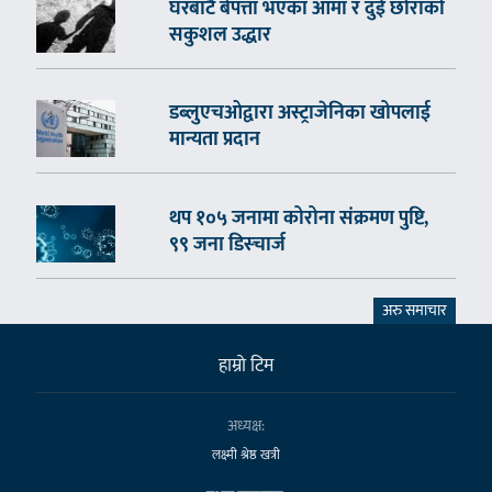
घरबाटै बेपत्ता भएका आमा र दुई छोराको
सकुशल उद्धार
डब्लुएचओद्वारा अस्ट्राजेनिका खोपलाई
मान्यता प्रदान
थप १०५ जनामा कोरोना संक्रमण पुष्टि,
९९ जना डिस्चार्ज
अरु समाचार
हाम्राे टिम
अध्यक्ष:
लक्ष्मी श्रेष्ठ खत्री