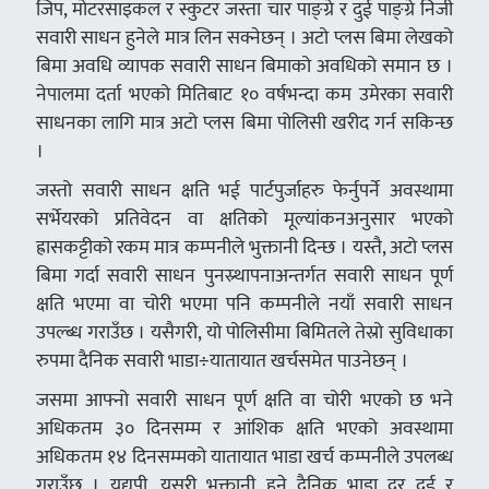
जिप, मोटरसाइकल र स्कुटर जस्ता चार पाङ्ग्रे र दुई पाङ्ग्रे निजी
सवारी साधन हुनेले मात्र लिन सक्नेछन् । अटो प्लस बिमा लेखको
बिमा अवधि व्यापक सवारी साधन बिमाको अवधिको समान छ ।
नेपालमा दर्ता भएको मितिबाट १० वर्षभन्दा कम उमेरका सवारी
साधनका लागि मात्र अटो प्लस बिमा पोलिसी खरीद गर्न सकिन्छ
।
जस्तो सवारी साधन क्षति भई पार्टपुर्जाहरु फेर्नुपर्ने अवस्थामा
सर्भेयरको प्रतिवेदन वा क्षतिको मूल्यांकनअनुसार भएको
ह्रासकट्टीको रकम मात्र कम्पनीले भुक्तानी दिन्छ । यस्तै, अटो प्लस
बिमा गर्दा सवारी साधन पुनस्र्थापनाअन्तर्गत सवारी साधन पूर्ण
क्षति भएमा वा चोरी भएमा पनि कम्पनीले नयाँ सवारी साधन
उपल्ब्ध गराउँछ । यसैगरी, यो पोलिसीमा बिमितले तेस्रो सुविधाका
रुपमा दैनिक सवारी भाडा÷यातायात खर्चसमेत पाउनेछन् ।
जसमा आफ्नो सवारी साधन पूर्ण क्षति वा चोरी भएको छ भने
अधिकतम ३० दिनसम्म र आंशिक क्षति भएको अवस्थामा
अधिकतम १४ दिनसम्मको यातायात भाडा खर्च कम्पनीले उपलब्ध
गराउँछ । यद्यपी, यसरी भुक्तानी हुने दैनिक भाडा दर दुई र