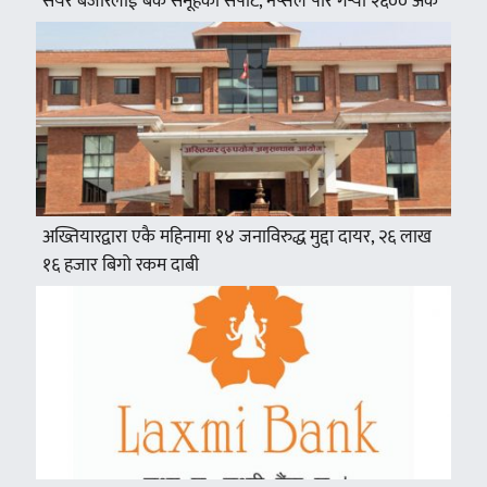
सेयर बजारलाई बैँक समूहको सपोर्ट, नेप्सेले पार गर्‍यो २६०० अंक
अख्तियारद्वारा एकै महिनामा १४ जनाविरुद्ध मुद्दा दायर, २६ लाख
१६ हजार बिगो रकम दाबी