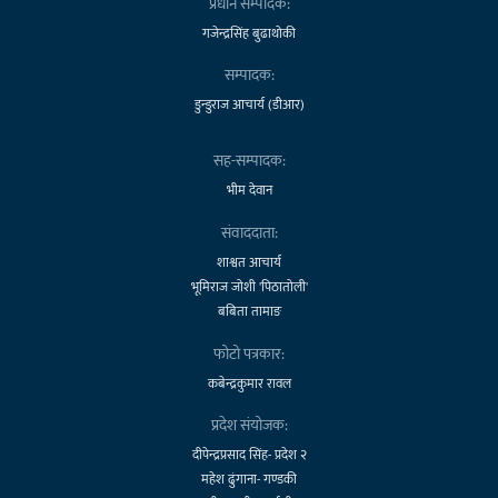
प्रधान सम्पादक:
गजेन्द्रसिंह बुढाथोकी
सम्पादक:
डुन्डुराज आचार्य (डीआर)
सह-सम्पादक:
भीम देवान
संवाददाता:
शाश्वत आचार्य
भूमिराज जोशी 'पिठातोली'
बबिता तामाङ
फोटो पत्रकार:
कबेन्द्रकुमार रावल
प्रदेश संयोजक:
दीपेन्द्रप्रसाद सिंह- प्रदेश २
महेश ढुंगाना- गण्डकी