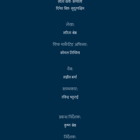
सीता वली- कर्णाली
दिनेश बिष्ट- सुदूरपश्चिम
लेखा:
सरिता श्रेष्ठ
चिफ मार्केटिङ अफिसर:
कोमल तिम्सिना
वेब:
सञ्जीव बर्मा
स्तम्भकार:
रविन्द्र भट्टराई
प्रबन्ध निर्देशक:
कृष्ण श्रेष्ठ
निर्देशक: