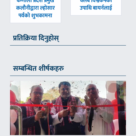
पछिल्लाे
अघिल्लाे
कर्णाली प्रदेश प्रमुख
क्लब विश्वकपको
-
-
कलौनीद्वारा ल्होसार
उपाधि बायर्नलाई
पर्वको शुभकामना
प्रतिक्रिया दिनुहोस्
सम्बन्धित शीर्षकहरु