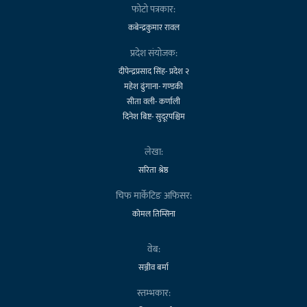
फोटो पत्रकार:
कबेन्द्रकुमार रावल
प्रदेश संयोजक:
दीपेन्द्रप्रसाद सिंह- प्रदेश २
महेश ढुंगाना- गण्डकी
सीता वली- कर्णाली
दिनेश बिष्ट- सुदूरपश्चिम
लेखा:
सरिता श्रेष्ठ
चिफ मार्केटिङ अफिसर:
कोमल तिम्सिना
वेब:
सञ्जीव बर्मा
स्तम्भकार: