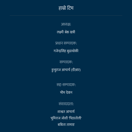
हाम्राे टिम
अध्यक्ष:
लक्ष्मी श्रेष्ठ खत्री
प्रधान सम्पादक:
गजेन्द्रसिंह बुढाथोकी
सम्पादक:
डुन्डुराज आचार्य (डीआर)
सह-सम्पादक:
भीम देवान
संवाददाता:
शाश्वत आचार्य
भूमिराज जोशी 'पिठातोली'
बबिता तामाङ