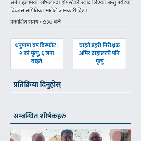
समेत इलामका लोभलाग्दा होमस्टेको स्वाद लिएको अन्तु पर्यटक
विकास समितिका आलेले जानकारी दिए ।
प्रकाशित समय ०८:३७ बजे
पछिल्लाे
अघिल्लाे
धनुषामा बम विस्फोट :
घाइते प्रहरी निरीक्षक
-
-
२ को मृत्यु, ६ जना
अमिर दाहालकाे पनि
घाइते
मृत्यु
प्रतिक्रिया दिनुहोस्
सम्बन्धित शीर्षकहरु