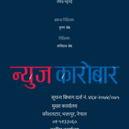
रविन्द्र भट्टराई
प्रबन्ध निर्देशक:
कृष्ण श्रेष्ठ
निर्देशक:
कविदास श्रेष्ठ
सूचना बिभाग दर्ता नं. ४६४-२०७४/०७५
मुख्य कार्यालय
कौशलटार, भक्तपुर, नेपाल
०१-५१३३०६०