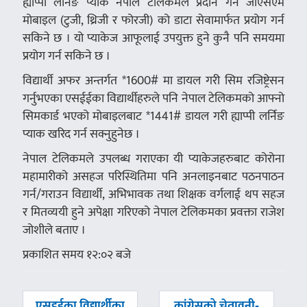
ह्याप्पी लर्निङ प्याक नेपाल टेलिकमले प्रदान गर्ने जीएसएम
मोबाइल (टुजी, थ्रिजी र फोरजी) को डाटा सेवामार्फत प्रयोग गर्न
सकिने छ । यो प्याकेज आफूलाई उपयुक्त हुने कुनै पनि समयमा
प्रयोग गर्न सकिने छ ।
विद्यार्थी अफर अन्तर्गत *1600# मा डायल गरी सिम रजिष्ट्रेसन
गर्नुभएका एसईईका विद्यार्थीहरुले पनि नेपाल टेलिकमको आफ्नो
सिमकार्ड भएको मोबाइलबाट *1441# डायल गरी ह्याप्पी लर्निङ
प्याक खरिद गर्न सक्नुहुनेछ ।
नेपाल टेलिकमले उपलब्ध गराएका यी प्याकेजहरुबाट कोरोना
महामारीको असहज परिस्थितिमा पनि अनलाइनबाट पठनपाठन
गर्न/गराउन विद्यार्थी, अभिभावक तथा शिक्षक वर्गलाई थप सहज
र मितव्ययी हुने अपेक्षा गरिएको नेपाल टेलिकमका प्रवक्ता राजेश
जोशीले बताए ।
प्रकाशित समय १२:०२ बजे
पछिल्लाे
अघिल्लाे
एसइईका विद्यार्थीका
कांग्रेसको चेतावनी‑