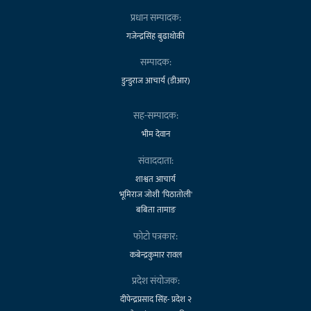
प्रधान सम्पादक:
गजेन्द्रसिंह बुढाथोकी
सम्पादक:
डुन्डुराज आचार्य (डीआर)
सह-सम्पादक:
भीम देवान
संवाददाता:
शाश्वत आचार्य
भूमिराज जोशी 'पिठातोली'
बबिता तामाङ
फोटो पत्रकार:
कबेन्द्रकुमार रावल
प्रदेश संयोजक:
दीपेन्द्रप्रसाद सिंह- प्रदेश २