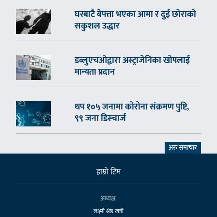
घरबाटै बेपत्ता भएका आमा र दुई छोराको
सकुशल उद्धार
डब्लुएचओद्वारा अस्ट्राजेनिका खोपलाई
मान्यता प्रदान
थप १०५ जनामा कोरोना संक्रमण पुष्टि,
९९ जना डिस्चार्ज
अरु समाचार
हाम्राे टिम
अध्यक्ष:
लक्ष्मी श्रेष्ठ खत्री