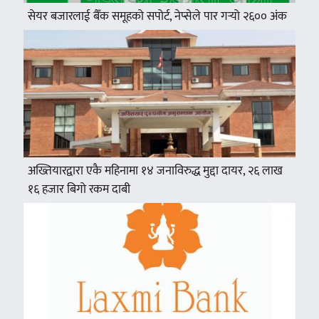
सेयर बजारलाई बैँक समूहको सपोर्ट, नेप्सेले पार गर्‍यो २६०० अंक
अख्तियारद्वारा एकै महिनामा १४ जनाविरुद्ध मुद्दा दायर, २६ लाख
१६ हजार बिगो रकम दाबी