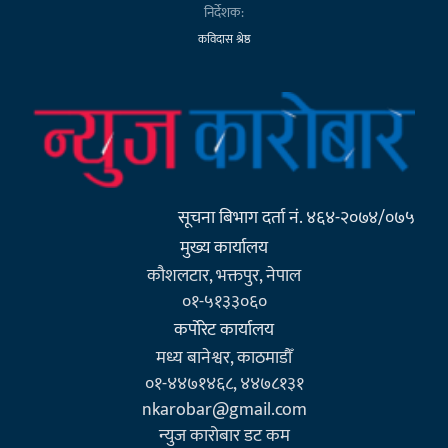
निर्देशक:
कविदास श्रेष्ठ
सूचना बिभाग दर्ता नं. ४६४-२०७४/०७५
मुख्य कार्यालय
कौशलटार, भक्तपुर, नेपाल
०१-५१३३०६०
कर्पाेरेट कार्यालय
मध्य बानेश्वर, काठमाडौँ
०१-४४७१४६८, ४४७८१३१
nkarobar@gmail.com
न्युज कारोबार डट कम