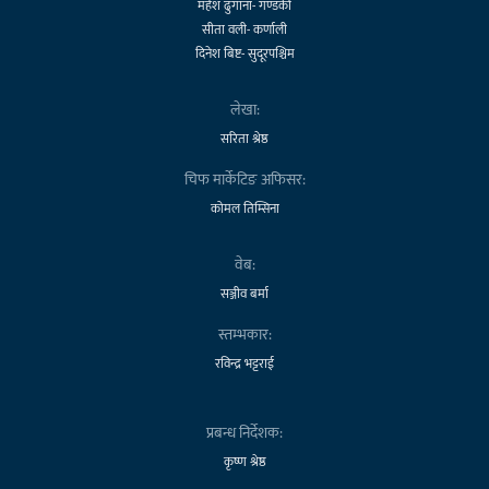
महेश ढुंगाना- गण्डकी
सीता वली- कर्णाली
दिनेश बिष्ट- सुदूरपश्चिम
लेखा:
सरिता श्रेष्ठ
चिफ मार्केटिङ अफिसर:
कोमल तिम्सिना
वेब:
सञ्जीव बर्मा
स्तम्भकार:
रविन्द्र भट्टराई
प्रबन्ध निर्देशक:
कृष्ण श्रेष्ठ