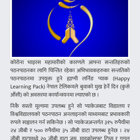
कोरोना भाइरस महामारीको कारणले आफ्ना सन्ततिहरुको
पठनपाठनका लागि चिन्तित रहेका अभिभावकहरुका सन्ततिको
पठनपाठनमा उपयुक्त हुने ह्याप्पी लर्निङ प्याक (Happy
Learning Pack) नेपाल टेलिकमले बुवाको मुख हेर्ने दिन (कुसे
औंसी) को अवसरमा कार्यान्वयनमा ल्याएको छ ।
निकै सस्तो मूल्यमा उपलब्ध हुने सो प्याकेजबाट विद्यालय र
विश्वविद्यालयको पठनपाठन अनलाइनको माध्यमबाट प्रभावकारी
रुपले सञ्चालन गर्न सकिनेछ । सो प्याकेजअन्तर्गत ३१५ रुपैयाँमा
२४ जीबी र ५०० रुपैयाँमा ३५ जीबी डाटा उपलब्ध हुनेछ । २४
जीबी डाटामध्ये २० जीबी डाटा जुम, माइक्रोसफ्ट टिम्स र गुगल