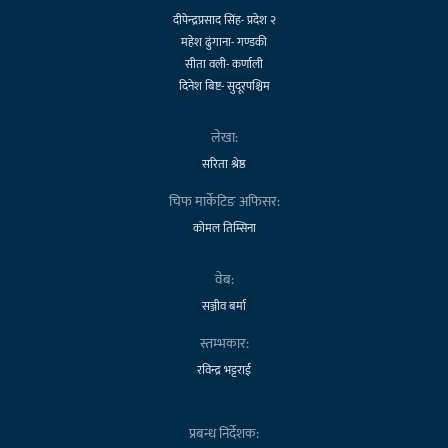
दीपेन्द्रप्रसाद सिंह- प्रदेश २
महेश ढुंगाना- गण्डकी
सीता वली- कर्णाली
दिनेश बिष्ट- सुदूरपश्चिम
लेखा:
सरिता श्रेष्ठ
चिफ मार्केटिङ अफिसर:
कोमल तिम्सिना
वेब:
सञ्जीव बर्मा
स्तम्भकार:
रविन्द्र भट्टराई
प्रबन्ध निर्देशक: