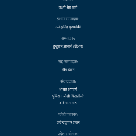
लक्ष्मी श्रेष्ठ खत्री
प्रधान सम्पादक:
गजेन्द्रसिंह बुढाथोकी
सम्पादक:
डुन्डुराज आचार्य (डीआर)
सह-सम्पादक:
भीम देवान
संवाददाता:
शाश्वत आचार्य
भूमिराज जोशी 'पिठातोली'
बबिता तामाङ
फोटो पत्रकार:
कबेन्द्रकुमार रावल
प्रदेश संयोजक: