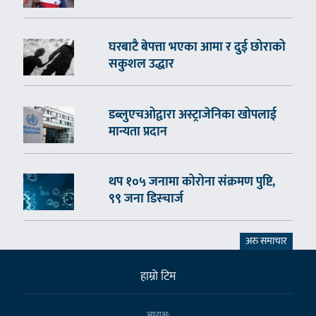
घरबाटै बेपत्ता भएका आमा र दुई छोराको
सकुशल उद्धार
डब्लुएचओद्वारा अस्ट्राजेनिका खोपलाई
मान्यता प्रदान
थप १०५ जनामा कोरोना संक्रमण पुष्टि,
९९ जना डिस्चार्ज
अरु समाचार
हाम्राे टिम
अध्यक्ष: