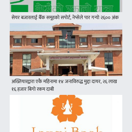
सेयर बजारलाई बैँक समूहको सपोर्ट, नेप्सेले पार गर्‍यो २६०० अंक
अख्तियारद्वारा एकै महिनामा १४ जनाविरुद्ध मुद्दा दायर, २६ लाख
१६ हजार बिगो रकम दाबी