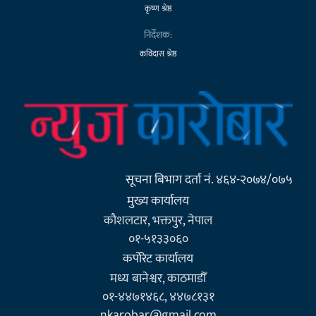
कृष्ण श्रेष्ठ
निर्देशक:
कविदास श्रेष्ठ
सूचना बिभाग दर्ता नं. ४६४-२०७४/०७५
मुख्य कार्यालय
कौशलटार, भक्तपुर, नेपाल
०१-५१३३०६०
कर्पाेरेट कार्यालय
मध्य बानेश्वर, काठमाडौँ
०१-४४७१४६८, ४४७८१३१
nkarobar@gmail.com