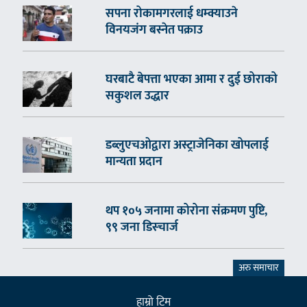
सपना रोकामगरलाई धम्क्याउने
विनयजंग बस्नेत पक्राउ
घरबाटै बेपत्ता भएका आमा र दुई छोराको
सकुशल उद्धार
डब्लुएचओद्वारा अस्ट्राजेनिका खोपलाई
मान्यता प्रदान
थप १०५ जनामा कोरोना संक्रमण पुष्टि,
९९ जना डिस्चार्ज
अरु समाचार
हाम्राे टिम