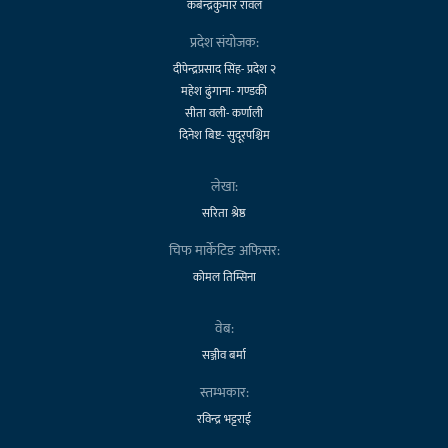
कबेन्द्रकुमार रावल
प्रदेश संयोजक:
दीपेन्द्रप्रसाद सिंह- प्रदेश २
महेश ढुंगाना- गण्डकी
सीता वली- कर्णाली
दिनेश बिष्ट- सुदूरपश्चिम
लेखा:
सरिता श्रेष्ठ
चिफ मार्केटिङ अफिसर:
कोमल तिम्सिना
वेब:
सञ्जीव बर्मा
स्तम्भकार:
रविन्द्र भट्टराई