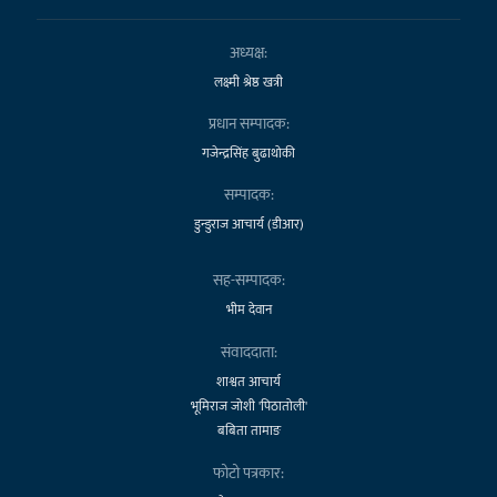
अध्यक्ष:
लक्ष्मी श्रेष्ठ खत्री
प्रधान सम्पादक:
गजेन्द्रसिंह बुढाथोकी
सम्पादक:
डुन्डुराज आचार्य (डीआर)
सह-सम्पादक:
भीम देवान
संवाददाता:
शाश्वत आचार्य
भूमिराज जोशी 'पिठातोली'
बबिता तामाङ
फोटो पत्रकार: