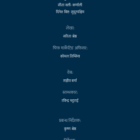
सीता वली- कर्णाली
दिनेश बिष्ट- सुदूरपश्चिम
लेखा:
सरिता श्रेष्ठ
चिफ मार्केटिङ अफिसर:
कोमल तिम्सिना
वेब:
सञ्जीव बर्मा
स्तम्भकार:
रविन्द्र भट्टराई
प्रबन्ध निर्देशक:
कृष्ण श्रेष्ठ