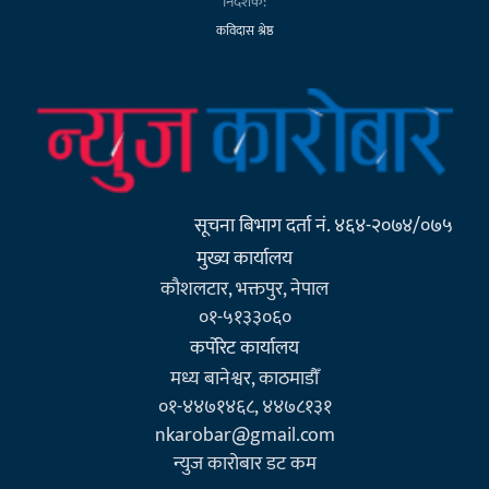
निर्देशक:
कविदास श्रेष्ठ
सूचना बिभाग दर्ता नं. ४६४-२०७४/०७५
मुख्य कार्यालय
कौशलटार, भक्तपुर, नेपाल
०१-५१३३०६०
कर्पाेरेट कार्यालय
मध्य बानेश्वर, काठमाडौँ
०१-४४७१४६८, ४४७८१३१
nkarobar@gmail.com
न्युज कारोबार डट कम