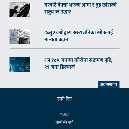
घरबाटै बेपत्ता भएका आमा र दुई छोराको
सकुशल उद्धार
डब्लुएचओद्वारा अस्ट्राजेनिका खोपलाई
मान्यता प्रदान
थप १०५ जनामा कोरोना संक्रमण पुष्टि,
९९ जना डिस्चार्ज
अरु समाचार
हाम्राे टिम
अध्यक्ष:
लक्ष्मी श्रेष्ठ खत्री