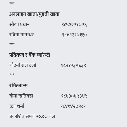
***
अनलाइन
खाता
/
मुद्दती
खाता
सौरभ प्रधान ९८५१२२१७२६
रबिना मानन्धर ९८४९२१७११०
***
प्रतितपत्र
र
बैंक
ग्यारेन्टी
चाँदनी राज दली ९८५१२३५६३९
***
रेमिट्यान्स
गोमा खतिवडा ९८४३०४५३४५
रक्षा शर्मा ९८४१४२७२८९
प्रकाशित समय २०:०७ बजे