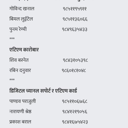
गोविन्द खनाल ९८५११९५९११
बिमल लुईटेल ९८५११३६०६६
पुनम रेग्मी ९८४९६३५४३३
***
एटिएम
कारोबार
शिव बस्नेत ९८४३१०५३९८
रबिन दनुवार ९८६०१८१०४८
***
डिजिटल
च्यानल
सपोर्ट
र
एटिएम
कार्ड
पाण्डव पराजुली ९८५११०६७६८
नारायणी श्रेष्ठ ९८४१२१९०५६
प्रकाश बराल ९८४१६७५४२३