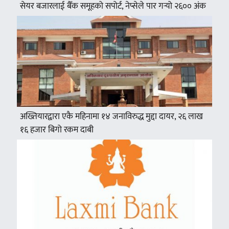
सेयर बजारलाई बैँक समूहको सपोर्ट, नेप्सेले पार गर्‍यो २६०० अंक
अख्तियारद्वारा एकै महिनामा १४ जनाविरुद्ध मुद्दा दायर, २६ लाख
१६ हजार बिगो रकम दाबी