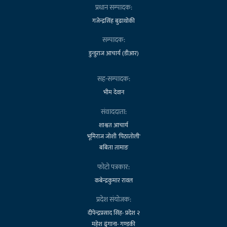
प्रधान सम्पादक:
गजेन्द्रसिंह बुढाथोकी
सम्पादक:
डुन्डुराज आचार्य (डीआर)
सह-सम्पादक:
भीम देवान
संवाददाता:
शाश्वत आचार्य
भूमिराज जोशी 'पिठातोली'
बबिता तामाङ
फोटो पत्रकार:
कबेन्द्रकुमार रावल
प्रदेश संयोजक:
दीपेन्द्रप्रसाद सिंह- प्रदेश २
महेश ढुंगाना- गण्डकी