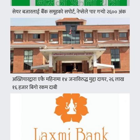
सेयर बजारलाई बैँक समूहको सपोर्ट, नेप्सेले पार गर्‍यो २६०० अंक
अख्तियारद्वारा एकै महिनामा १४ जनाविरुद्ध मुद्दा दायर, २६ लाख
१६ हजार बिगो रकम दाबी