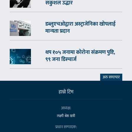
सकुशल उद्धार
डब्लुएचओद्वारा अस्ट्राजेनिका खोपलाई
मान्यता प्रदान
थप १०५ जनामा कोरोना संक्रमण पुष्टि,
९९ जना डिस्चार्ज
अरु समाचार
हाम्राे टिम
अध्यक्ष:
लक्ष्मी श्रेष्ठ खत्री
प्रधान सम्पादक: