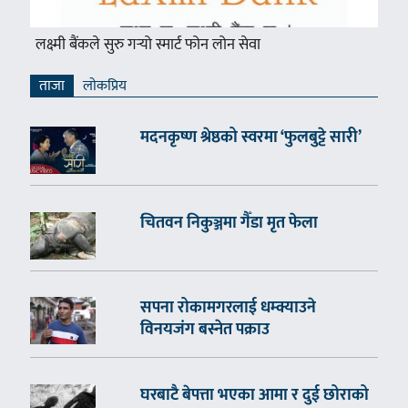
लक्ष्मी बैंकले सुरु गर्‍यो स्मार्ट फोन लोन सेवा
ताजा
लाेकप्रिय
मदनकृष्ण श्रेष्ठको स्वरमा ‘फुलबुट्टे सारी’
चितवन निकुञ्जमा गैँडा मृत फेला
सपना रोकामगरलाई धम्क्याउने
विनयजंग बस्नेत पक्राउ
घरबाटै बेपत्ता भएका आमा र दुई छोराको