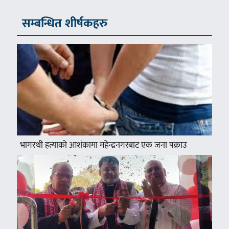
सम्बन्धित शीर्षकहरु
भागरथी हत्याको आशंकामा महेन्द्रनगरबाट एक जना पक्राउ