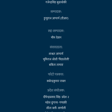
गजेन्द्रसिंह बुढाथोकी
सम्पादक:
डुन्डुराज आचार्य (डीआर)
सह-सम्पादक:
भीम देवान
संवाददाता:
शाश्वत आचार्य
भूमिराज जोशी 'पिठातोली'
बबिता तामाङ
फोटो पत्रकार:
कबेन्द्रकुमार रावल
प्रदेश संयोजक:
दीपेन्द्रप्रसाद सिंह- प्रदेश २
महेश ढुंगाना- गण्डकी
सीता वली- कर्णाली