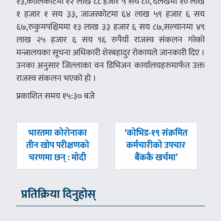
१३,कालिकोटमा १२ लाख ८८ हजार ५ सय ८०, दैलेखमा १० लाख
१ हजार १ सय ३३, जाजरकोटमा ६४ लाख ५९ हजार ६ सय
६७,रुकुमपश्चिममा १३ लाख ३३ हजार ६ सय ८७,सल्यानमा ४९
लाख २५ हजार ६ सय ९६ रुपैयाँ राजस्व संकलन गरेको
मन्त्रालयका सूचना अधिकारी शेरबहादुर रोकायले जानकारी दिए ।
उनका अनुसार जिल्लाका वन डिभिजन कार्यालयहरुमार्फत उक्त
राजस्व संकलन भएको हो ।
प्रकाशित समय १५:३० बजे
पछिल्लाे
अघिल्लाे
भारतमा कोरोनाका
‘कोभिड-१९ संक्रमित
-
-
तीन खोप परीक्षणको
कर्मचारीको उपचार
चरणमा छन् : मोदी
बैंककै खर्चमा’
प्रतिक्रिया दिनुहोस्