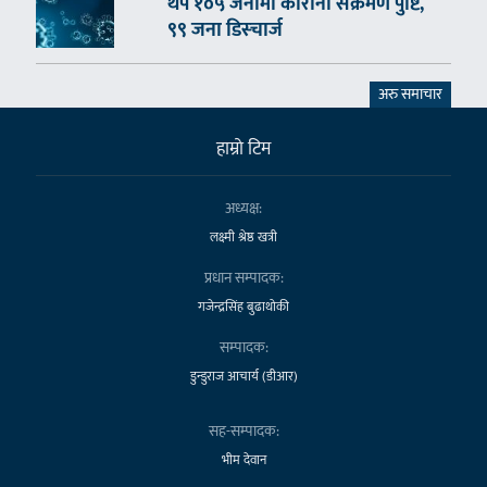
थप १०५ जनामा कोरोना संक्रमण पुष्टि,
९९ जना डिस्चार्ज
अरु समाचार
हाम्राे टिम
अध्यक्ष:
लक्ष्मी श्रेष्ठ खत्री
प्रधान सम्पादक:
गजेन्द्रसिंह बुढाथोकी
सम्पादक:
डुन्डुराज आचार्य (डीआर)
सह-सम्पादक:
भीम देवान