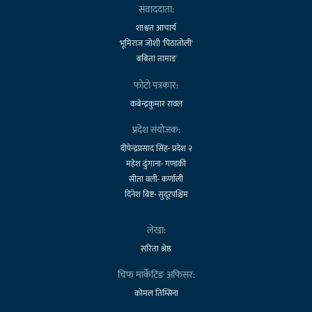
संवाददाता:
शाश्वत आचार्य
भूमिराज जोशी 'पिठातोली'
बबिता तामाङ
फोटो पत्रकार:
कबेन्द्रकुमार रावल
प्रदेश संयोजक:
दीपेन्द्रप्रसाद सिंह- प्रदेश २
महेश ढुंगाना- गण्डकी
सीता वली- कर्णाली
दिनेश बिष्ट- सुदूरपश्चिम
लेखा:
सरिता श्रेष्ठ
चिफ मार्केटिङ अफिसर:
कोमल तिम्सिना