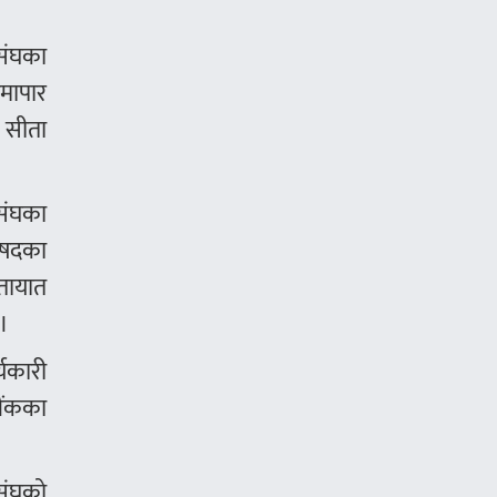
संघका
ीमापार
य सीता
 संघका
रिषदका
ातायात
 ।
्यकारी
बैंकका
संघको