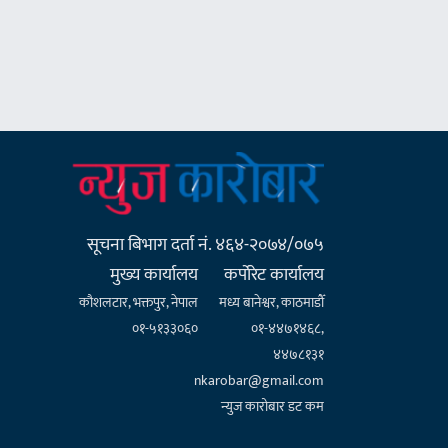
सूचना बिभाग दर्ता नं. ४६४-२०७४/०७५
मुख्य कार्यालय
कर्पाेरेट कार्यालय
कौशलटार, भक्तपुर, नेपाल
मध्य बानेश्वर, काठमाडौँ
०१-५१३३०६०
०१-४४७१४६८,
४४७८१३१
nkarobar@gmail.com
न्युज कारोबार डट कम