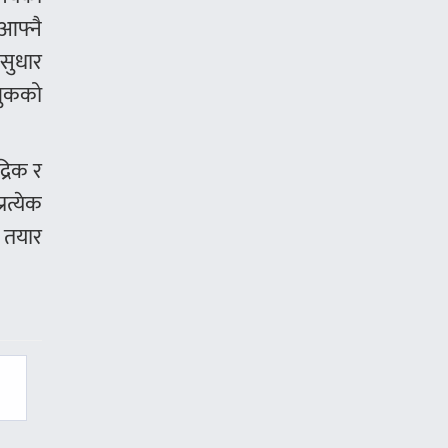
 आफ्नै
 सुधार
लुकको
्रिक र
रत्येक
 तयार