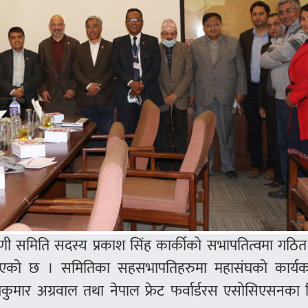
िणी समिति सदस्य प्रकाश सिंह कार्कीको सभापतित्वमा गठि
भएको छ । समितिका सहसभापतिहरुमा महासंघको कार्यक
ुमार अग्रवाल तथा नेपाल फ्रेट फर्वार्डरस एसोसिएसनका द