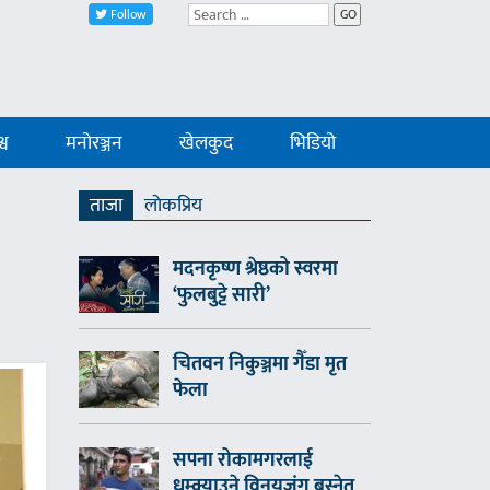
Follow
GO
्व
मनोरञ्जन
खेलकुद
भिडियो
ताजा
लाेकप्रिय
मदनकृष्ण श्रेष्ठको स्वरमा
‘फुलबुट्टे सारी’
चितवन निकुञ्जमा गैँडा मृत
फेला
सपना रोकामगरलाई
धम्क्याउने विनयजंग बस्नेत