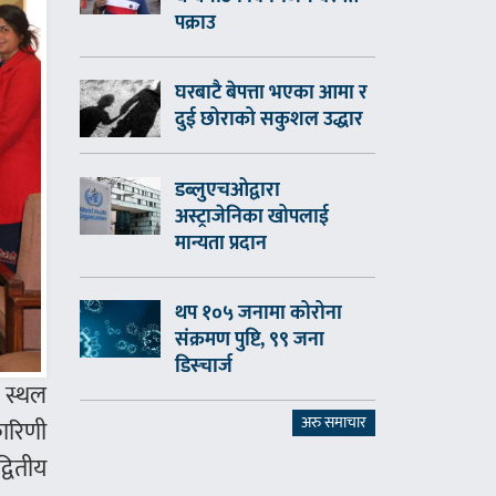
पक्राउ
घरबाटै बेपत्ता भएका आमा र
दुई छोराको सकुशल उद्धार
डब्लुएचओद्वारा
अस्ट्राजेनिका खोपलाई
मान्यता प्रदान
थप १०५ जनामा कोरोना
संक्रमण पुष्टि, ९९ जना
डिस्चार्ज
त स्थल
अरु समाचार
ारिणी
्वितीय