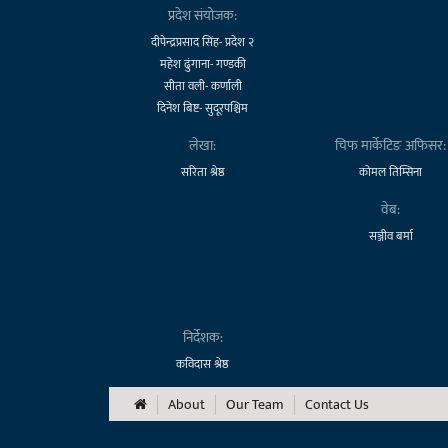
प्रदेश संयोजक:
दीपेन्द्रप्रसाद सिंह- प्रदेश २
महेश ढुंगाना- गण्डकी
सीता वली- कर्णाली
दिनेश बिष्ट- सुदूरपश्चिम
लेखा:
चिफ मार्केटिङ अफिसर:
सरिता श्रेष्ठ
कोमल तिम्सिना
वेब:
सञ्जीव बर्मा
निर्देशक:
कविदास श्रेष्ठ
About
Our Team
Contact Us