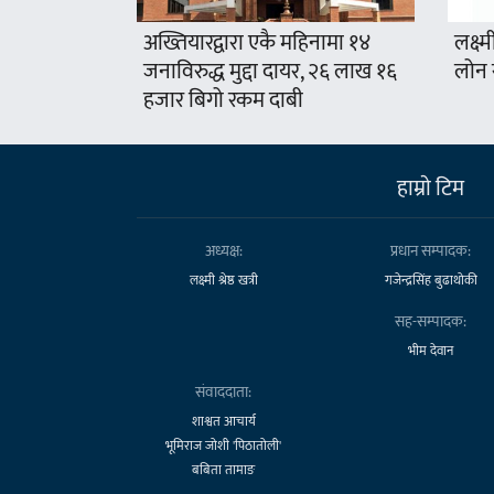
अख्तियारद्वारा एकै महिनामा १४
लक्ष्म
जनाविरुद्ध मुद्दा दायर, २६ लाख १६
लोन 
हजार बिगो रकम दाबी
हाम्राे टिम
अध्यक्ष:
प्रधान सम्पादक:
लक्ष्मी श्रेष्ठ खत्री
गजेन्द्रसिंह बुढाथोकी
सह-सम्पादक:
भीम देवान
संवाददाता:
शाश्वत आचार्य
भूमिराज जोशी 'पिठातोली'
बबिता तामाङ