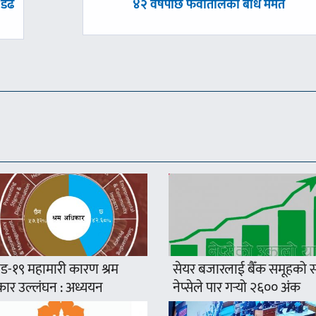
अघिल्लाे
डेढ
४२ वर्षपछि फेवातालको बाँध मर्मत
-
ड-१९ महामारी कारण श्रम
सेयर बजारलाई बैँक समूहको सप
ार उल्लंघन : अध्ययन
नेप्सेले पार गर्‍यो २६०० अंक