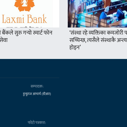
ी बैंकले सुरु गर्‍यो स्मार्ट फोन
‘संस्था रहे व्यक्तिका कमजोरी 
सेवा
सच्चिन्छ, त्यसैले संस्थाकै अन्त्य 
होइन’
सम्पादक:
डुन्डुराज आचार्य (डीआर)
फोटो पत्रकार: