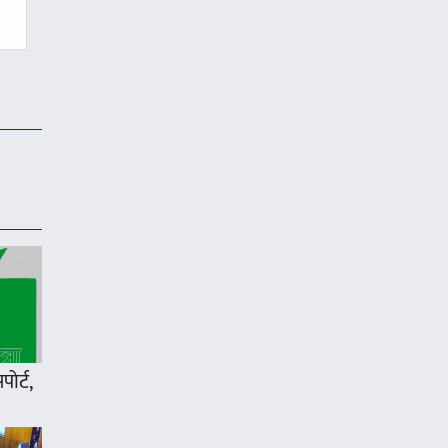
ोर्ट,