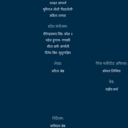
शाश्वत आचार्य
भूमिराज जोशी 'पिठातोली'
बबिता तामाङ
प्रदेश संयोजक:
दीपेन्द्रप्रसाद सिंह- प्रदेश २
महेश ढुंगाना- गण्डकी
सीता वली- कर्णाली
दिनेश बिष्ट- सुदूरपश्चिम
लेखा:
चिफ मार्केटिङ अफिसर:
सरिता श्रेष्ठ
कोमल तिम्सिना
वेब:
सञ्जीव बर्मा
निर्देशक:
कविदास श्रेष्ठ