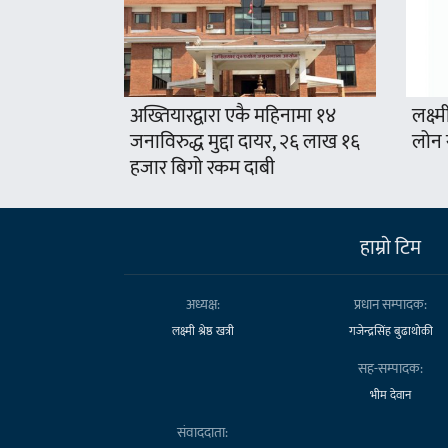
अख्तियारद्वारा एकै महिनामा १४
लक्ष्म
जनाविरुद्ध मुद्दा दायर, २६ लाख १६
लोन 
हजार बिगो रकम दाबी
हाम्राे टिम
अध्यक्ष:
प्रधान सम्पादक:
लक्ष्मी श्रेष्ठ खत्री
गजेन्द्रसिंह बुढाथोकी
सह-सम्पादक:
भीम देवान
संवाददाता: