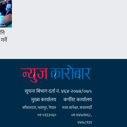
पनि
गर्ने
सूचना बिभाग दर्ता नं. ४६४-२०७४/०७५
मुख्य कार्यालय
कर्पाेरेट कार्यालय
कौशलटार, भक्तपुर, नेपाल
मध्य बानेश्वर, काठमाडौँ
०१-५१३३०६०
०१-४४७१४६८,
४४७८१३१