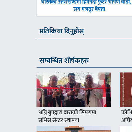
पछिल्लाे
भारतको उत्तराखण्डमा हिमनदी फुटेर भीषण बाढी, 
-
सय मजदुर बेपत्ता
प्रतिक्रिया दिनुहोस्
सम्बन्धित शीर्षकहरु
अग्नि ग्रुपद्वारा बाराको सिमरामा
कोभि
सर्भिस सेन्टर स्थापना
अधिक