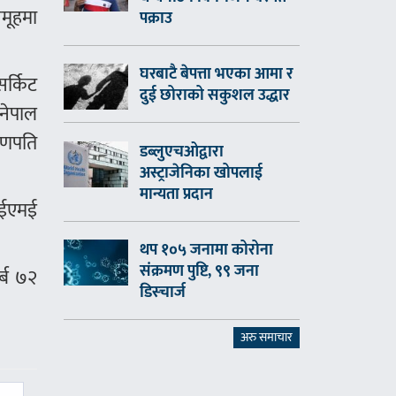
मूहमा
पक्राउ
घरबाटै बेपत्ता भएका आमा र
र्किट
दुई छोराको सकुशल उद्धार
 नेपाल
 गणपति
डब्लुएचओद्वारा
अस्ट्राजेनिका खोपलाई
मान्यता प्रदान
 आईएमई
थप १०५ जनामा कोरोना
संक्रमण पुष्टि, ९९ जना
्ब ७२
डिस्चार्ज
अरु समाचार