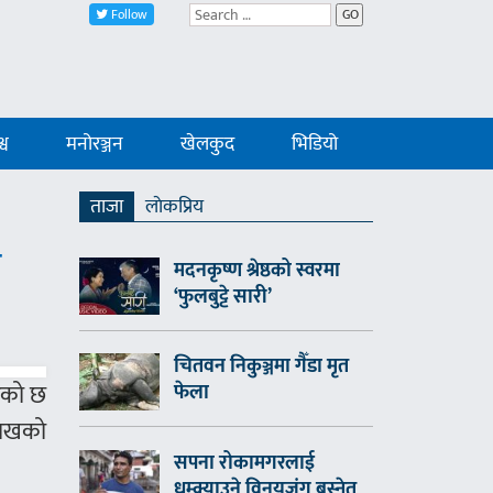
Follow
GO
्व
मनोरञ्जन
खेलकुद
भिडियो
ताजा
लाेकप्रिय
ा
मदनकृष्ण श्रेष्ठको स्वरमा
‘फुलबुट्टे सारी’
चितवन निकुञ्जमा गैँडा मृत
एको छ
फेला
लाखको
सपना रोकामगरलाई
धम्क्याउने विनयजंग बस्नेत