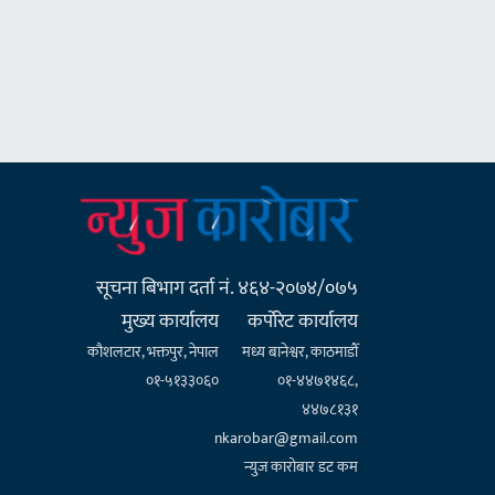
सूचना बिभाग दर्ता नं. ४६४-२०७४/०७५
मुख्य कार्यालय
कर्पाेरेट कार्यालय
कौशलटार, भक्तपुर, नेपाल
मध्य बानेश्वर, काठमाडौँ
०१-५१३३०६०
०१-४४७१४६८,
४४७८१३१
nkarobar@gmail.com
न्युज कारोबार डट कम