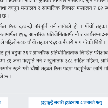
प्रदेशको भौतिक पूर्वाधार विकास मन्त्रालय, भूमि व्यवस्था
तथा कानुन मन्त्रालय र सामाजिक विकास मन्त्रालय र ६२ स्
ो छ ।
 रिक्त दरबन्दी परिपूर्ति गर्न लागेको हो । पाँचौँ तहक
्षमतामार्फत १९६, आन्तरिक प्रतियोगितातर्फ नौ र कार्यसम्पादन
गले पहिलोपटक चौथो तहका ४६९ कर्मचारी माग गरेको थियो ।
बाट हुने बढुवा ३६ र आन्तरिक प्रतियोगितात्मक लिखित परीक्षा
हमा ८१ जना पदपूर्ति गर्ने र खुलातर्फ ३८८ सहित महिला, आ
समेत रहने गरी चौथो तहको रिक्त पदमा पदपूर्तिका लागि ग
को छ ।
अघिल्लाे
न
छुट्टाछुट्टै सवारी दुर्घटनामा ८ जनाको मृत्यु