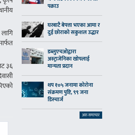
, कृषि
पक्राउ
थानीय
घरबाटै बेपत्ता भएका आमा र
ा लागि
दुई छोराको सकुशल उद्धार
मार्फत
डब्लुएचओद्वारा
अस्ट्राजेनिका खोपलाई
बाट ३६
मान्यता प्रदान
दिवासी
रिएको
थप १०५ जनामा कोरोना
संक्रमण पुष्टि, ९९ जना
डिस्चार्ज
अरु समाचार