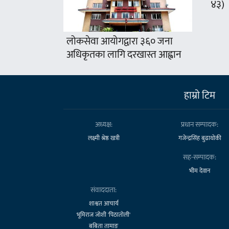
४३)
लोकसेवा आयोगद्वारा ३६० जना
अधिकृतका लागि दरखास्त आह्वान
हाम्राे टिम
अध्यक्ष:
प्रधान सम्पादक:
लक्ष्मी श्रेष्ठ खत्री
गजेन्द्रसिंह बुढाथोकी
सह-सम्पादक:
भीम देवान
संवाददाता:
शाश्वत आचार्य
भूमिराज जोशी 'पिठातोली'
बबिता तामाङ