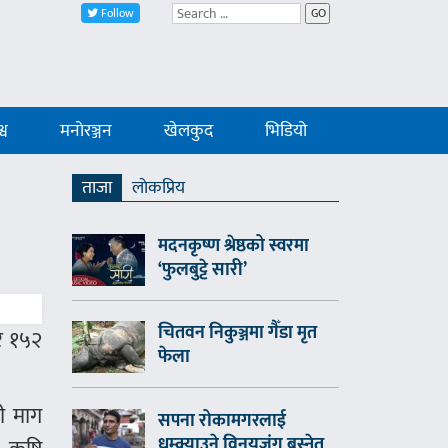
Follow
GO
्व
मनोरञ्जन
खेलकुद
भिडियो
ताजा
लाेकप्रिय
मदनकृष्ण श्रेष्ठको स्वरमा
‘फुलबुट्टे सारी’
चितवन निकुञ्जमा गैँडा मृत
ार १५२
फेला
री माग
सपना रोकामगरलाई
धम्क्याउने विनयजंग बस्नेत