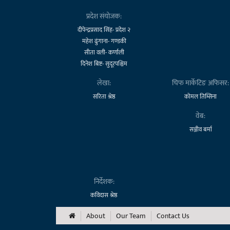
प्रदेश संयोजक:
दीपेन्द्रप्रसाद सिंह- प्रदेश २
महेश ढुंगाना- गण्डकी
सीता वली- कर्णाली
दिनेश बिष्ट- सुदूरपश्चिम
लेखा:
चिफ मार्केटिङ अफिसर:
सरिता श्रेष्ठ
कोमल तिम्सिना
वेब:
सञ्जीव बर्मा
निर्देशक:
कविदास श्रेष्ठ
About
Our Team
Contact Us