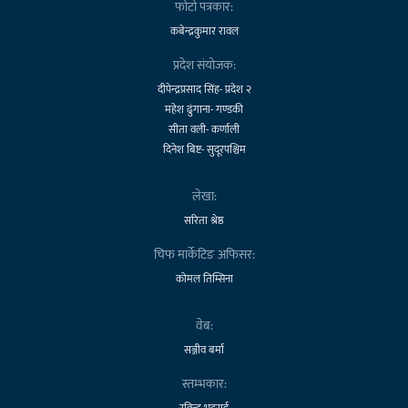
फोटो पत्रकार:
कबेन्द्रकुमार रावल
प्रदेश संयोजक:
दीपेन्द्रप्रसाद सिंह- प्रदेश २
महेश ढुंगाना- गण्डकी
सीता वली- कर्णाली
दिनेश बिष्ट- सुदूरपश्चिम
लेखा:
सरिता श्रेष्ठ
चिफ मार्केटिङ अफिसर:
कोमल तिम्सिना
वेब:
सञ्जीव बर्मा
स्तम्भकार:
रविन्द्र भट्टराई