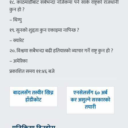
१८. काठमाडौँबाट सबैभन्दा नजिकमा पर्ने सार्क राष्ट्रको राजधानी
कुन हो ?
– थिम्पु
१९. सुनको शुद्दता कुन एकाइमा नापिन्छ ?
– क्यारेट
२०. विश्वमा सबैभन्दा बढी हतियारको व्यापार गर्ने राष्ट्र कुन हो ?
– अमेरिका
प्रकाशित समय ११:४६ बजे
पछिल्लाे
अघिल्लाे
बादलसँग तस्वीर खिच्न
एनसेलसँग ६० अर्ब
-
-
हाँडीकोट
कर असुल्ने सरकारको
तयारी