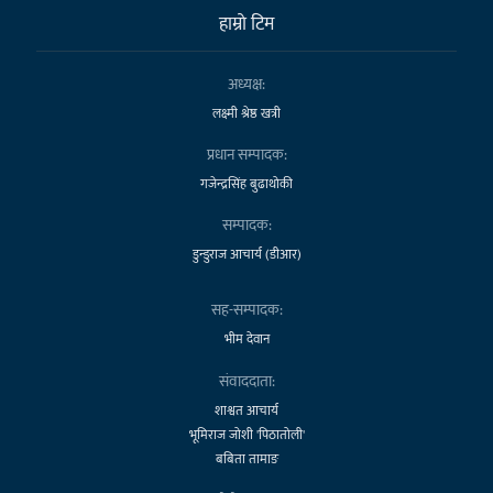
हाम्राे टिम
अध्यक्ष:
लक्ष्मी श्रेष्ठ खत्री
प्रधान सम्पादक:
गजेन्द्रसिंह बुढाथोकी
सम्पादक:
डुन्डुराज आचार्य (डीआर)
सह-सम्पादक:
भीम देवान
संवाददाता:
शाश्वत आचार्य
भूमिराज जोशी 'पिठातोली'
बबिता तामाङ