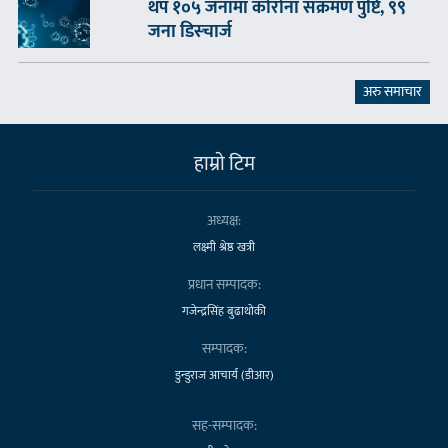
थप १०५ जनामा कोरोना संक्रमण पुष्टि, ९९
जना डिस्चार्ज
अरु समाचार
हाम्राे टिम
अध्यक्ष:
लक्ष्मी श्रेष्ठ खत्री
प्रधान सम्पादक:
गजेन्द्रसिंह बुढाथोकी
सम्पादक:
डुन्डुराज आचार्य (डीआर)
सह-सम्पादक: