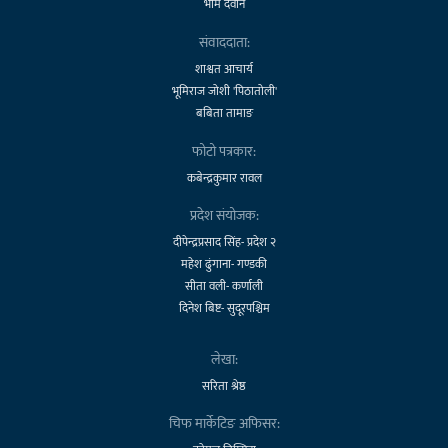
भीम देवान
संवाददाता:
शाश्वत आचार्य
भूमिराज जोशी 'पिठातोली'
बबिता तामाङ
फोटो पत्रकार:
कबेन्द्रकुमार रावल
प्रदेश संयोजक:
दीपेन्द्रप्रसाद सिंह- प्रदेश २
महेश ढुंगाना- गण्डकी
सीता वली- कर्णाली
दिनेश बिष्ट- सुदूरपश्चिम
लेखा:
सरिता श्रेष्ठ
चिफ मार्केटिङ अफिसर: