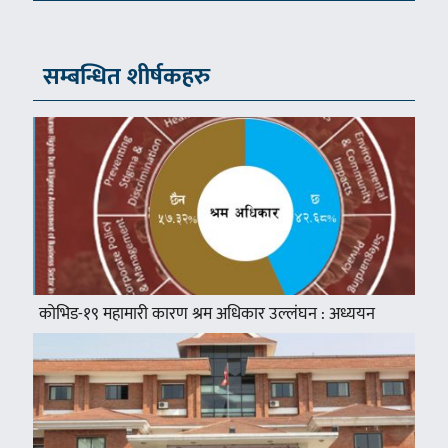
सम्बन्धित शीर्षकहरु
कोभिड-१९ महामारी कारण श्रम अधिकार उल्लंघन : अध्ययन