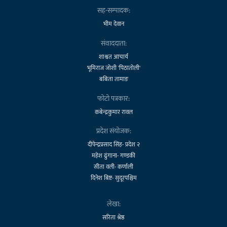
सह-सम्पादक:
भीम देवान
संवाददाता:
शाश्वत आचार्य
भूमिराज जोशी 'पिठातोली'
बबिता तामाङ
फोटो पत्रकार:
कबेन्द्रकुमार रावल
प्रदेश संयोजक:
दीपेन्द्रप्रसाद सिंह- प्रदेश २
महेश ढुंगाना- गण्डकी
सीता वली- कर्णाली
दिनेश बिष्ट- सुदूरपश्चिम
लेखा:
सरिता श्रेष्ठ