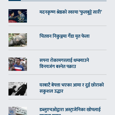
मदनकृष्ण श्रेष्ठको स्वरमा ‘फुलबुट्टे सारी’
चितवन निकुञ्जमा गैँडा मृत फेला
सपना रोकामगरलाई धम्क्याउने
विनयजंग बस्नेत पक्राउ
घरबाटै बेपत्ता भएका आमा र दुई छोराको
सकुशल उद्धार
डब्लुएचओद्वारा अस्ट्राजेनिका खोपलाई