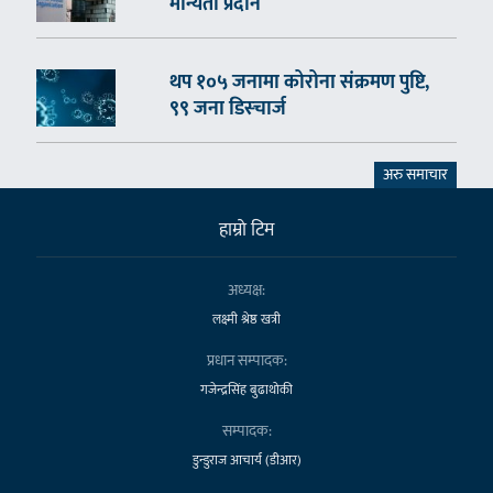
मान्यता प्रदान
थप १०५ जनामा कोरोना संक्रमण पुष्टि,
९९ जना डिस्चार्ज
अरु समाचार
हाम्राे टिम
अध्यक्ष:
लक्ष्मी श्रेष्ठ खत्री
प्रधान सम्पादक:
गजेन्द्रसिंह बुढाथोकी
सम्पादक:
डुन्डुराज आचार्य (डीआर)