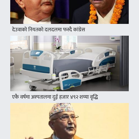
देउवाको नियतको दलदलमा फस्दै कांग्रेस
एकै वर्षमा अस्पतालमा दुई हजार ४९२ शय्या वृद्धि