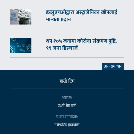
डब्लुएचओद्वारा अस्ट्राजेनिका खोपलाई
मान्यता प्रदान
थप १०५ जनामा कोरोना संक्रमण पुष्टि,
९९ जना डिस्चार्ज
अरु समाचार
हाम्राे टिम
अध्यक्ष:
लक्ष्मी श्रेष्ठ खत्री
प्रधान सम्पादक:
गजेन्द्रसिंह बुढाथोकी