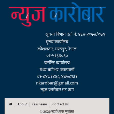
सूचना बिभाग दर्ता नं. ४६४-२०७४/०७५
मुख्य कार्यालय
कौशलटार, भक्तपुर, नेपाल
०१-५१३३०६०
कर्पाेरेट कार्यालय
मध्य बानेश्वर, काठमाडौँ
०१-४४७१४६८, ४४७८१३१
nkarobar@gmail.com
न्युज कारोबार डट कम
About
Our Team
Contact Us
© 2026 सर्वाधिकार सुरक्षित