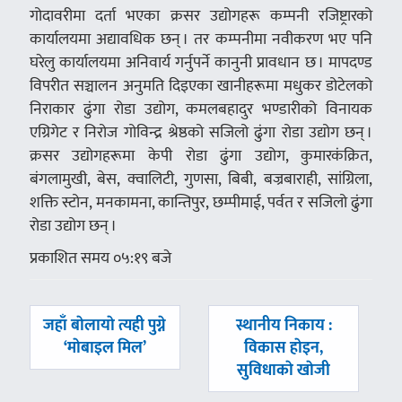
गोदावरीमा दर्ता भएका क्रसर उद्योगहरू कम्पनी रजिष्ट्रारको
कार्यालयमा अद्यावधिक छन् । तर कम्पनीमा नवीकरण भए पनि
घरेलु कार्यालयमा अनिवार्य गर्नुपर्ने कानुनी प्रावधान छ । मापदण्ड
विपरीत सञ्चालन अनुमति दिइएका खानीहरूमा मधुकर डोटेलको
निराकार ढुंगा रोडा उद्योग, कमलबहादुर भण्डारीको विनायक
एग्रिगेट र निरोज गोविन्द्र श्रेष्ठको सजिलो ढुंगा रोडा उद्योग छन् ।
क्रसर उद्योगहरूमा केपी रोडा ढुंगा उद्योग, कुमारकंक्रित,
बंगलामुखी, बेस, क्वालिटी, गुणसा, बिबी, बज्रबाराही, सांग्रिला,
शक्ति स्टोन, मनकामना, कान्तिपुर, छम्पीमाई, पर्वत र सजिलो ढुंगा
रोडा उद्योग छन् ।
प्रकाशित समय ०५:१९ बजे
पछिल्लाे
अघिल्लाे
जहाँ बाेलायाे त्यही पुग्ने
स्थानीय निकाय :
-
-
‘माेबाइल मिल’
विकास हाेइन,
सुविधाकाे खाेजी