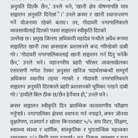
अनुमति दिएकै छैन,’ उनले भने, ‘खानी क्षेत्र घोषणापछि मात्र
सञ्चालन अनुमति दिनेछांै ।’ उनले क्रसर र खानी स्थानान्तरण
गर्ने योजनामा रहेको बताए । तर, गोदावरी नगरपालिकाले
व्यवसायीलाई दिएको पत्रमा सञ्चालन स्वीकृति दिएको
उल्लेख छ । प्रमुख जिल्ला अधिकारी महादेव पन्थीले अवैध रूपमा
सञ्चालित खानी तथा क्रसरहरू प्रशासनले बन्द गरिरहेको दाबी
गरे । ‘गोदावरी नगरपालिकालाई खानी सञ्चालन गर्न दिनु भनेकै
छैन,’ उनले भने । महानगरीय प्रहरी परिसर जावलाखेलका
एसएसपी गणेश ऐरका अनुसार खनिज पदार्थसम्बन्धी सम्पूर्ण
अधिकार स्थानीय तहमा गएको र गोदावरी नगरपालिकाले
सञ्चालन अनुमति दिएकाले प्रहरी प्रशासनको भूमिका नरहने दाबी
गरे । ‘हामीले बिल ठीक छ/छैन हेर्नेमात्र हो,’ उनले भने ।
क्रसर सञ्चालन स्वीकृति दिन प्रारम्भिक वातावरणीय परीक्षण
गर्नुपर्छ । नगरपालिका क्षेत्रमा स्थापना गर्न नपाइने, बफर जोनमा
वृक्षरोपण, राजमार्ग र खोला किनाराबाट ५/५ सय मिटर, शिक्षण,
स्वास्थ्य संस्था र धार्मिक, सांस्कृतिक र पुरातात्त्विक महत्त्वका
स्थानबाट २/२ किमि टाढा हुनुपर्छ । वन, निकुञ्ज, आरक्षण र घना