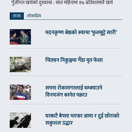
पुँजीगत खर्चको दुरवस्था : सात महिनामा १७ प्रतिशतमात्रै खर्च
ताजा
लाेकप्रिय
मदनकृष्ण श्रेष्ठको स्वरमा ‘फुलबुट्टे सारी’
चितवन निकुञ्जमा गैँडा मृत फेला
सपना रोकामगरलाई धम्क्याउने
विनयजंग बस्नेत पक्राउ
घरबाटै बेपत्ता भएका आमा र दुई छोराको
सकुशल उद्धार