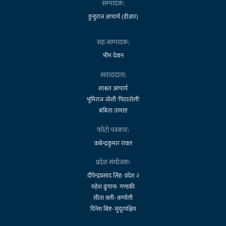
सम्पादक:
डुन्डुराज आचार्य (डीआर)
सह-सम्पादक:
भीम देवान
संवाददाता:
शाश्वत आचार्य
भूमिराज जोशी 'पिठातोली'
बबिता तामाङ
फोटो पत्रकार:
कबेन्द्रकुमार रावल
प्रदेश संयोजक:
दीपेन्द्रप्रसाद सिंह- प्रदेश २
महेश ढुंगाना- गण्डकी
सीता वली- कर्णाली
दिनेश बिष्ट- सुदूरपश्चिम