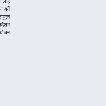
यदललाई
 गर्ने
ंयुक्त
र्देशन
संयोजन