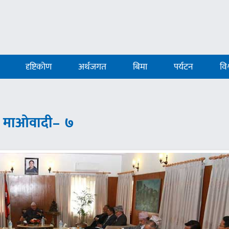
दृष्टिकोण
अर्थजगत
बिमा
पर्यटन
विश
०, माओवादी– ७