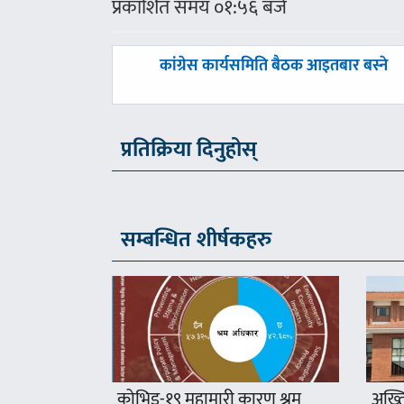
प्रकाशित समय ०१:५६ बजे
पछिल्लाे
कांग्रेस कार्यसमिति बैठक आइतबार बस्ने
-
प्रतिक्रिया दिनुहोस्
सम्बन्धित शीर्षकहरु
कोभिड-१९ महामारी कारण श्रम
अख्ति