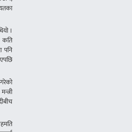
गायतका
थियो ।
। कति
दा पनि
 भएपछि
 गरेको
्त्री
दीबीच
 सहमति