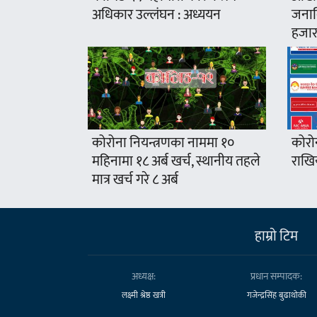
अधिकार उल्लंघन : अध्ययन
जनावि
हजार
कोरोना नियन्त्रणका नाममा १०
कोरो
महिनामा १८ अर्ब खर्च, स्थानीय तहले
राखिय
मात्र खर्च गरे ८ अर्ब
हाम्राे टिम
अध्यक्ष:
प्रधान सम्पादक:
लक्ष्मी श्रेष्ठ खत्री
गजेन्द्रसिंह बुढाथोकी