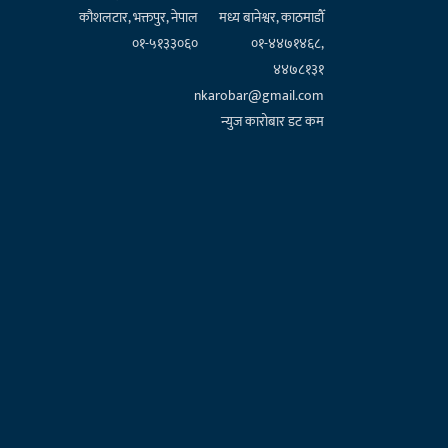
कौशलटार, भक्तपुर, नेपाल
मध्य बानेश्वर, काठमाडौँ
०१-५१३३०६०
०१-४४७१४६८,
४४७८१३१
nkarobar@gmail.com
न्युज कारोबार डट कम