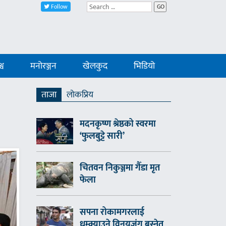
Follow
GO
्व
मनोरञ्जन
खेलकुद
भिडियो
ताजा
लाेकप्रिय
मदनकृष्ण श्रेष्ठको स्वरमा
‘फुलबुट्टे सारी’
चितवन निकुञ्जमा गैँडा मृत
फेला
सपना रोकामगरलाई
धम्क्याउने विनयजंग बस्नेत