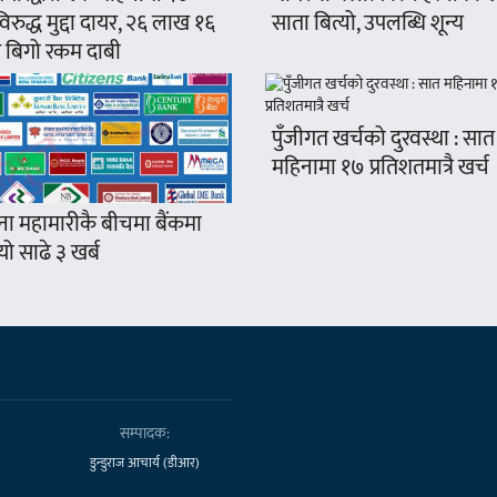
रुद्ध मुद्दा दायर, २६ लाख १६
साता बित्यो, उपलब्धि शून्य
 बिगो रकम दाबी
पुँजीगत खर्चको दुरवस्था : सात
महिनामा १७ प्रतिशतमात्रै खर्च
ना महामारीकै बीचमा बैंकमा
ो साढे ३ खर्ब
सम्पादक:
डुन्डुराज आचार्य (डीआर)