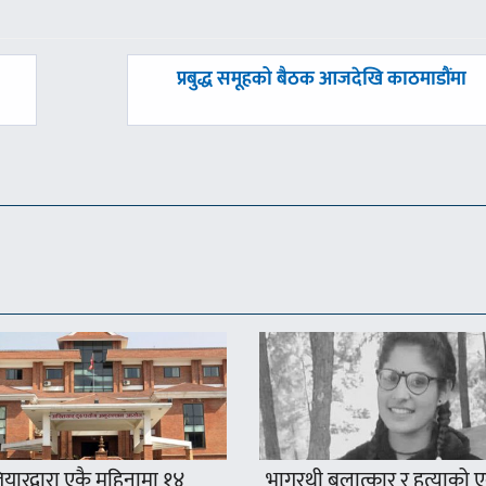
अघिल्लाे
प्रबुद्ध समूहको बैठक आजदेखि काठमाडौंमा
-
यारद्वारा एकै महिनामा १४
भागरथी बलात्कार र हत्याको 