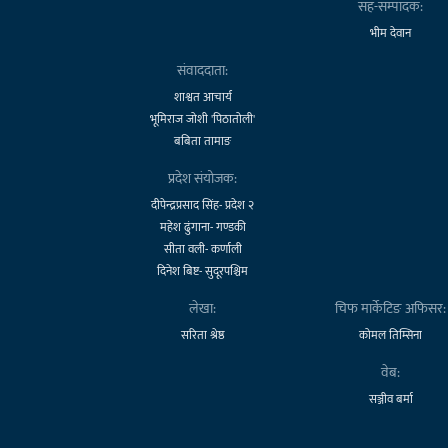
सह-सम्पादक:
भीम देवान
संवाददाता:
शाश्वत आचार्य
भूमिराज जोशी 'पिठातोली'
बबिता तामाङ
प्रदेश संयोजक:
दीपेन्द्रप्रसाद सिंह- प्रदेश २
महेश ढुंगाना- गण्डकी
सीता वली- कर्णाली
दिनेश बिष्ट- सुदूरपश्चिम
लेखा:
चिफ मार्केटिङ अफिसर:
सरिता श्रेष्ठ
कोमल तिम्सिना
वेब:
सञ्जीव बर्मा