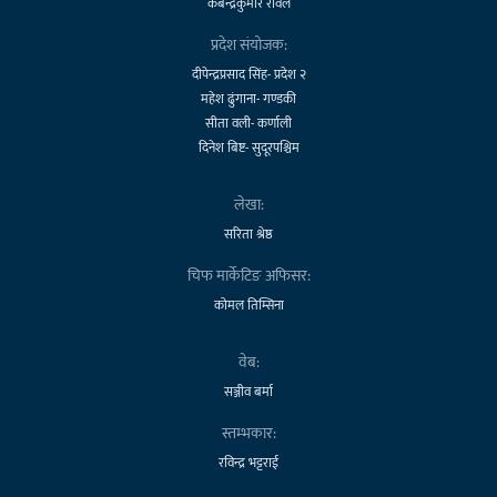
कबेन्द्रकुमार रावल
प्रदेश संयोजक:
दीपेन्द्रप्रसाद सिंह- प्रदेश २
महेश ढुंगाना- गण्डकी
सीता वली- कर्णाली
दिनेश बिष्ट- सुदूरपश्चिम
लेखा:
सरिता श्रेष्ठ
चिफ मार्केटिङ अफिसर:
कोमल तिम्सिना
वेब:
सञ्जीव बर्मा
स्तम्भकार:
रविन्द्र भट्टराई