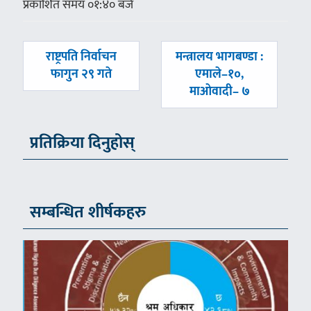
प्रकाशित समय ०१:४० बजे
पछिल्लाे
अघिल्लाे
राष्ट्रपति निर्वाचन
मन्त्रालय भागबण्डा :
-
-
फागुन २९ गते
एमाले–१०,
माओवादी– ७
प्रतिक्रिया दिनुहोस्
सम्बन्धित शीर्षकहरु