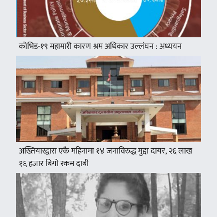
कोभिड-१९ महामारी कारण श्रम अधिकार उल्लंघन : अध्ययन
अख्तियारद्वारा एकै महिनामा १४ जनाविरुद्ध मुद्दा दायर, २६ लाख
१६ हजार बिगो रकम दाबी