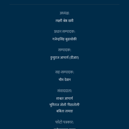
अध्यक्ष:
लक्ष्मी श्रेष्ठ खत्री
प्रधान सम्पादक:
गजेन्द्रसिंह बुढाथोकी
सम्पादक:
डुन्डुराज आचार्य (डीआर)
सह-सम्पादक:
भीम देवान
संवाददाता:
शाश्वत आचार्य
भूमिराज जोशी 'पिठातोली'
बबिता तामाङ
फोटो पत्रकार: