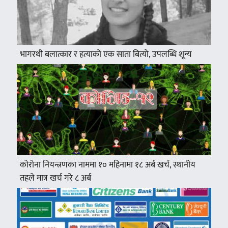
भागरथी बलात्कार र हत्याको एक साता बित्यो, उपलब्धि शून्य
कोरोना नियन्त्रणका नाममा १० महिनामा १८ अर्ब खर्च, स्थानीय
तहले मात्र खर्च गरे ८ अर्ब