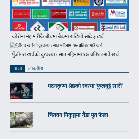
कोरोना महामारीकै बीचमा बैंकमा राखियो साढे ३ खर्ब
पुँजीगत खर्चको दुरवस्था : सात महिनामा १७ प्रतिशतमात्रै खर्च
ताजा
लाेकप्रिय
मदनकृष्ण श्रेष्ठको स्वरमा ‘फुलबुट्टे सारी’
चितवन निकुञ्जमा गैँडा मृत फेला