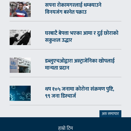
सपना रोकामगरलाई धम्क्याउने
विनयजंग बस्नेत पक्राउ
घरबाटै बेपत्ता भएका आमा र दुई छोराको
सकुशल उद्धार
डब्लुएचओद्वारा अस्ट्राजेनिका खोपलाई
मान्यता प्रदान
थप १०५ जनामा कोरोना संक्रमण पुष्टि,
९९ जना डिस्चार्ज
अरु समाचार
हाम्राे टिम