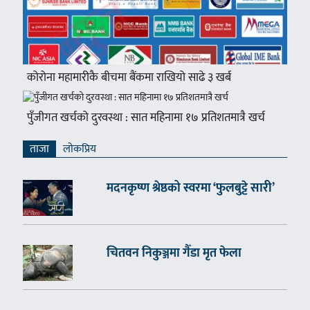
कोरोना महामारीकै बीचमा बैंकमा राखियो साढे ३ खर्ब
पुँजीगत खर्चको दुरवस्था : सात महिनामा १७ प्रतिशतमात्रै खर्च
ताजा
लाेकप्रिय
मदनकृष्ण श्रेष्ठको स्वरमा ‘फुलबुट्टे सारी’
चितवन निकुञ्जमा गैँडा मृत फेला