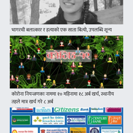
भागरथी बलात्कार र हत्याको एक साता बित्यो, उपलब्धि शून्य
कोरोना नियन्त्रणका नाममा १० महिनामा १८ अर्ब खर्च, स्थानीय
तहले मात्र खर्च गरे ८ अर्ब