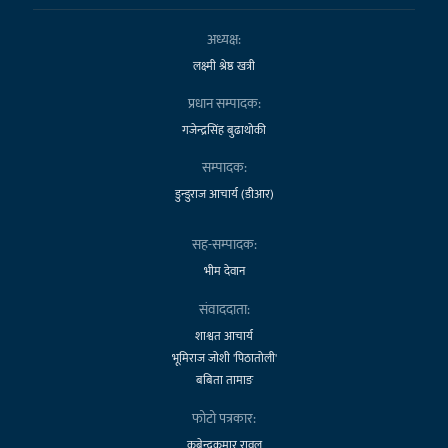
अध्यक्ष:
लक्ष्मी श्रेष्ठ खत्री
प्रधान सम्पादक:
गजेन्द्रसिंह बुढाथोकी
सम्पादक:
डुन्डुराज आचार्य (डीआर)
सह-सम्पादक:
भीम देवान
संवाददाता:
शाश्वत आचार्य
भूमिराज जोशी 'पिठातोली'
बबिता तामाङ
फोटो पत्रकार:
कबेन्द्रकुमार रावल