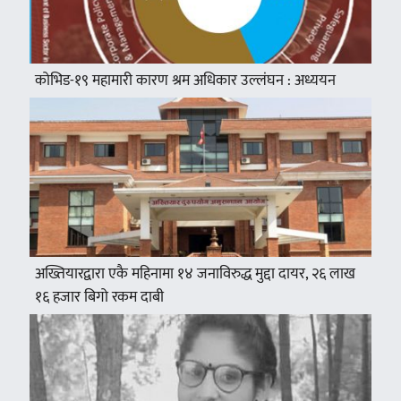
कोभिड-१९ महामारी कारण श्रम अधिकार उल्लंघन : अध्ययन
अख्तियारद्वारा एकै महिनामा १४ जनाविरुद्ध मुद्दा दायर, २६ लाख
१६ हजार बिगो रकम दाबी