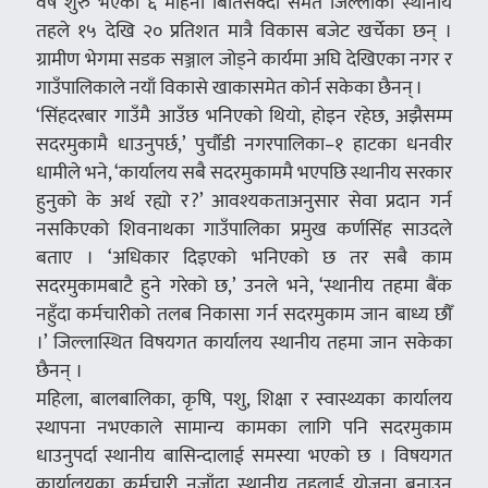
वर्ष शुरु भएको ६ महिना बितिसक्दा समेत जिल्लाका स्थानीय
तहले १५ देखि २० प्रतिशत मात्रै विकास बजेट खर्चेका छन् ।
ग्रामीण भेगमा सडक सञ्जाल जोड्ने कार्यमा अघि देखिएका नगर र
गाउँपालिकाले नयाँ विकासे खाकासमेत कोर्न सकेका छैनन् ।
‘सिंहदरबार गाउँमै आउँछ भनिएको थियो, होइन रहेछ, अझैसम्म
सदरमुकामै धाउनुपर्छ,’ पुर्चौडी नगरपालिका–१ हाटका धनवीर
धामीले भने, ‘कार्यालय सबै सदरमुकाममै भएपछि स्थानीय सरकार
हुनुको के अर्थ रह्यो र ?’ आवश्यकताअनुसार सेवा प्रदान गर्न
नसकिएको शिवनाथका गाउँपालिका प्रमुख कर्णसिंह साउदले
बताए । ‘अधिकार दिइएको भनिएको छ तर सबै काम
सदरमुकामबाटै हुने गरेको छ,’ उनले भने, ‘स्थानीय तहमा बैंक
नहुँदा कर्मचारीको तलब निकासा गर्न सदरमुकाम जान बाध्य छौँ
।’ जिल्लास्थित विषयगत कार्यालय स्थानीय तहमा जान सकेका
छैनन् ।
महिला, बालबालिका, कृषि, पशु, शिक्षा र स्वास्थ्यका कार्यालय
स्थापना नभएकाले सामान्य कामका लागि पनि सदरमुकाम
धाउनुपर्दा स्थानीय बासिन्दालाई समस्या भएको छ । विषयगत
कार्यालयका कर्मचारी नजाँदा स्थानीय तहलाई योजना बनाउन