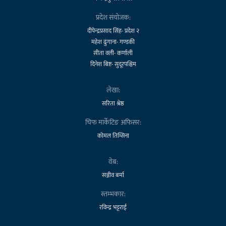
प्रदेश संयोजक:
दीपेन्द्रप्रसाद सिंह- प्रदेश २
महेश ढुंगाना- गण्डकी
सीता वली- कर्णाली
दिनेश बिष्ट- सुदूरपश्चिम
लेखा:
सरिता श्रेष्ठ
चिफ मार्केटिङ अफिसर:
कोमल तिम्सिना
वेब:
सञ्जीव बर्मा
स्तम्भकार:
रविन्द्र भट्टराई