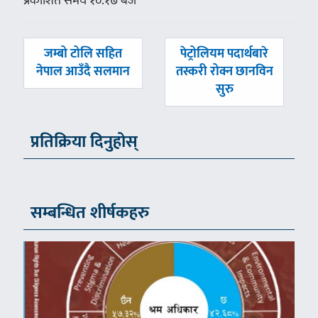
प्रकाशित समय १०:१७ बजे
पछिल्लाे
अघिल्लाे
जम्बो टोलि सहित
पेट्रोलियम पदार्थबारे
-
-
नेपाल आउँदै सलमान
तस्करी रोक्न छानविन
सुरु
प्रतिक्रिया दिनुहोस्
सम्बन्धित शीर्षकहरु