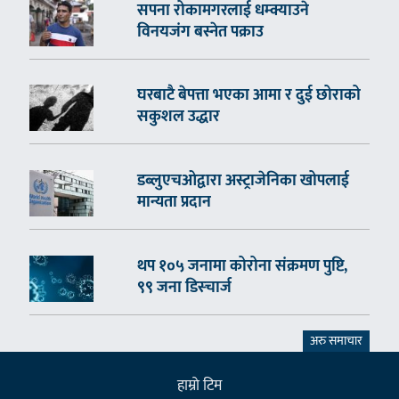
सपना रोकामगरलाई धम्क्याउने
विनयजंग बस्नेत पक्राउ
घरबाटै बेपत्ता भएका आमा र दुई छोराको
सकुशल उद्धार
डब्लुएचओद्वारा अस्ट्राजेनिका खोपलाई
मान्यता प्रदान
थप १०५ जनामा कोरोना संक्रमण पुष्टि,
९९ जना डिस्चार्ज
अरु समाचार
हाम्राे टिम