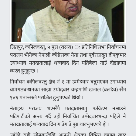
जितपुर, कपिलवस्तु, ५ पुस (रासस) ः प्रतिनिधिसभा निर्वाचनमा
पराजय भोगेका नेपाली काँग्रेसका नेता तथा पूर्वराजदूत दीपकुमार
उपाध्याय मतदातालाई धन्यवाद दिन यतिबेला गाउँ दौडाहामा
व्यस्त हुनुहुन्छ ।
निर्वाचन कपिलवस्तु क्षेत्र नं १ मा उम्मेदवार बन्नुभएका उपाध्याय
वामगठबन्धनका साझा उम्मेदवार चन्द्रपाणि खनाल (बलदेव) सँग
९४६ मतान्तरले पराजित हुनुभएको थियो ।
नेताहरु पराजय भएसँगै मतदातासामु फर्किएर नआउने
पटिपाटीको अन्त्य गर्दै उहाँ निर्वाचित उम्मेदवारभन्दा पहिले नै
मतदातालाई धन्यवाद दिन गाउँगाउँ पुग्न थाल्नुभएको हो ।
उहाँले यही सोमबारदेखि आफ्नो क्षेत्रका विभिन्न वडामा गएर