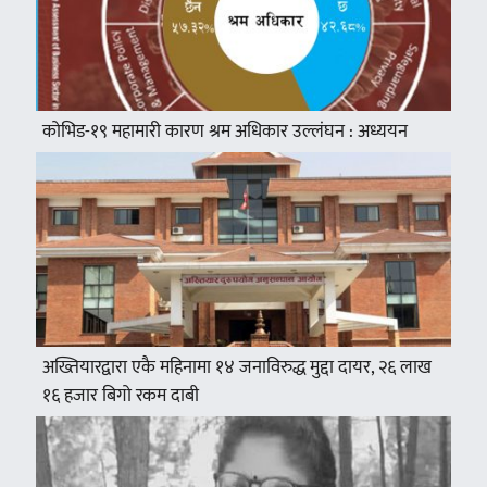
कोभिड-१९ महामारी कारण श्रम अधिकार उल्लंघन : अध्ययन
अख्तियारद्वारा एकै महिनामा १४ जनाविरुद्ध मुद्दा दायर, २६ लाख
१६ हजार बिगो रकम दाबी