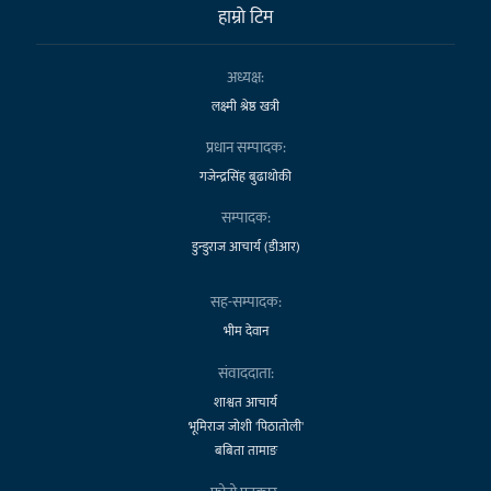
हाम्राे टिम
अध्यक्ष:
लक्ष्मी श्रेष्ठ खत्री
प्रधान सम्पादक:
गजेन्द्रसिंह बुढाथोकी
सम्पादक:
डुन्डुराज आचार्य (डीआर)
सह-सम्पादक:
भीम देवान
संवाददाता:
शाश्वत आचार्य
भूमिराज जोशी 'पिठातोली'
बबिता तामाङ