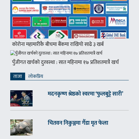
कोरोना महामारीकै बीचमा बैंकमा राखियो साढे ३ खर्ब
पुँजीगत खर्चको दुरवस्था : सात महिनामा १७ प्रतिशतमात्रै खर्च
ताजा
लाेकप्रिय
मदनकृष्ण श्रेष्ठको स्वरमा ‘फुलबुट्टे सारी’
चितवन निकुञ्जमा गैँडा मृत फेला