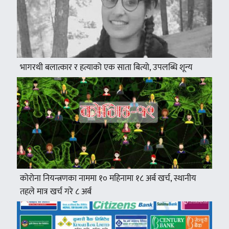
भागरथी बलात्कार र हत्याको एक साता बित्यो, उपलब्धि शून्य
कोरोना नियन्त्रणका नाममा १० महिनामा १८ अर्ब खर्च, स्थानीय
तहले मात्र खर्च गरे ८ अर्ब