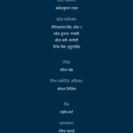
फोटो पत्रकार:
कबेन्द्रकुमार रावल
प्रदेश संयोजक:
दीपेन्द्रप्रसाद सिंह- प्रदेश २
महेश ढुंगाना- गण्डकी
सीता वली- कर्णाली
दिनेश बिष्ट- सुदूरपश्चिम
लेखा:
सरिता श्रेष्ठ
चिफ मार्केटिङ अफिसर:
कोमल तिम्सिना
वेब:
सञ्जीव बर्मा
स्तम्भकार:
रविन्द्र भट्टराई