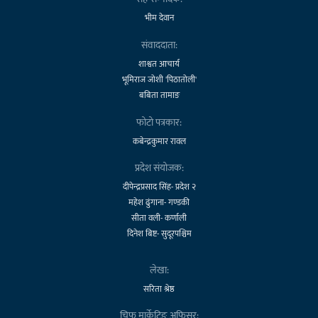
भीम देवान
संवाददाता:
शाश्वत आचार्य
भूमिराज जोशी 'पिठातोली'
बबिता तामाङ
फोटो पत्रकार:
कबेन्द्रकुमार रावल
प्रदेश संयोजक:
दीपेन्द्रप्रसाद सिंह- प्रदेश २
महेश ढुंगाना- गण्डकी
सीता वली- कर्णाली
दिनेश बिष्ट- सुदूरपश्चिम
लेखा:
सरिता श्रेष्ठ
चिफ मार्केटिङ अफिसर: