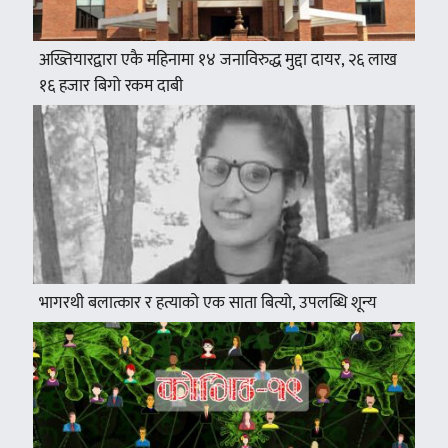
अख्तियारद्वारा एकै महिनामा १४ जनाविरुद्ध मुद्दा दायर, २६ लाख
१६ हजार बिगो रकम दाबी
भागरथी बलात्कार र हत्याको एक साता बित्यो, उपलब्धि शून्य