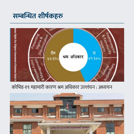
सम्बन्धित शीर्षकहरु
कोभिड-१९ महामारी कारण श्रम अधिकार उल्लंघन : अध्ययन