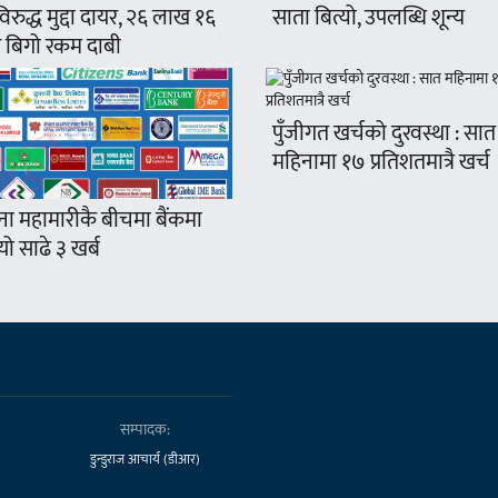
रुद्ध मुद्दा दायर, २६ लाख १६
साता बित्यो, उपलब्धि शून्य
 बिगो रकम दाबी
पुँजीगत खर्चको दुरवस्था : सात
महिनामा १७ प्रतिशतमात्रै खर्च
ना महामारीकै बीचमा बैंकमा
ो साढे ३ खर्ब
सम्पादक:
डुन्डुराज आचार्य (डीआर)