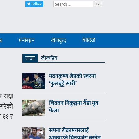
Follow
GO
्व
मनोरञ्जन
खेलकुद
भिडियो
ताजा
लाेकप्रिय
मदनकृष्ण श्रेष्ठको स्वरमा
‘फुलबुट्टे सारी’
 राख्न
चितवन निकुञ्जमा गैँडा मृत
 गरेको
फेला
ा ११ र
सपना रोकामगरलाई
धम्क्याउने विनयजंग बस्नेत