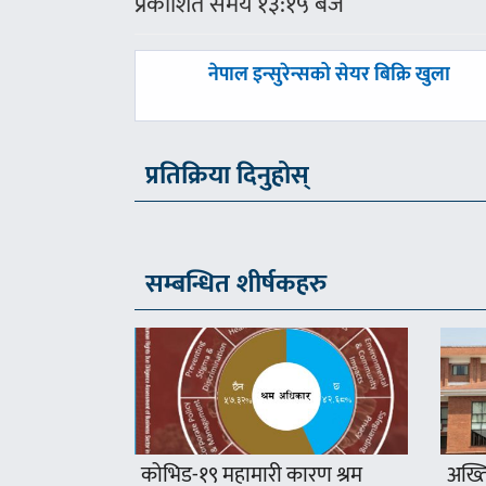
प्रकाशित समय १३:१५ बजे
पछिल्लाे
नेपाल इन्सुरेन्सको सेयर बिक्रि खुला
-
प्रतिक्रिया दिनुहोस्
सम्बन्धित शीर्षकहरु
कोभिड-१९ महामारी कारण श्रम
अख्ति