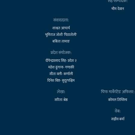
सह-सम्पादक:
भीम देवान
संवाददाता:
शाश्वत आचार्य
भूमिराज जोशी 'पिठातोली'
बबिता तामाङ
प्रदेश संयोजक:
दीपेन्द्रप्रसाद सिंह- प्रदेश २
महेश ढुंगाना- गण्डकी
सीता वली- कर्णाली
दिनेश बिष्ट- सुदूरपश्चिम
लेखा:
चिफ मार्केटिङ अफिसर:
सरिता श्रेष्ठ
कोमल तिम्सिना
वेब:
सञ्जीव बर्मा