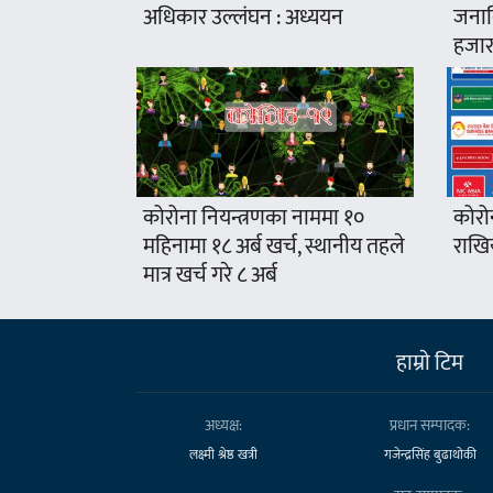
अधिकार उल्लंघन : अध्ययन
जनावि
हजार
कोरोना नियन्त्रणका नाममा १०
कोरो
महिनामा १८ अर्ब खर्च, स्थानीय तहले
राखिय
मात्र खर्च गरे ८ अर्ब
हाम्राे टिम
अध्यक्ष:
प्रधान सम्पादक:
लक्ष्मी श्रेष्ठ खत्री
गजेन्द्रसिंह बुढाथोकी