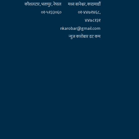
कौशलटार, भक्तपुर, नेपाल
मध्य बानेश्वर, काठमाडौँ
०१-५१३३०६०
०१-४४७१४६८,
४४७८१३१
nkarobar@gmail.com
न्युज कारोबार डट कम