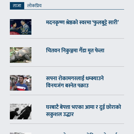
ताजा
लाेकप्रिय
मदनकृष्ण श्रेष्ठको स्वरमा ‘फुलबुट्टे सारी’
चितवन निकुञ्जमा गैँडा मृत फेला
सपना रोकामगरलाई धम्क्याउने
विनयजंग बस्नेत पक्राउ
घरबाटै बेपत्ता भएका आमा र दुई छोराको
सकुशल उद्धार