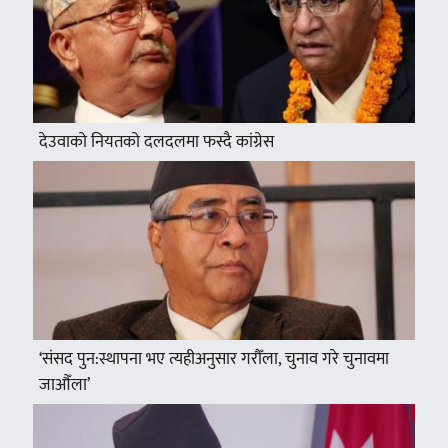
देउवाको नियतको दलदलमा फस्दै कांग्रेस
‘संसद पुन:स्थापना भए त्यहीअनुसार गरौँला, चुनाव गरे चुनावमा
जाऔँला’