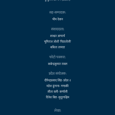
सह-सम्पादक:
भीम देवान
संवाददाता:
शाश्वत आचार्य
भूमिराज जोशी 'पिठातोली'
बबिता तामाङ
फोटो पत्रकार:
कबेन्द्रकुमार रावल
प्रदेश संयोजक:
दीपेन्द्रप्रसाद सिंह- प्रदेश २
महेश ढुंगाना- गण्डकी
सीता वली- कर्णाली
दिनेश बिष्ट- सुदूरपश्चिम
लेखा: