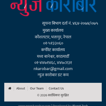
सूचना बिभाग दर्ता नं. ४६४-२०७४/०७५
मुख्य कार्यालय
कौशलटार, भक्तपुर, नेपाल
०१-५१३३०६०
कर्पाेरेट कार्यालय
मध्य बानेश्वर, काठमाडौँ
०१-४४७१४६८, ४४७८१३१
nkarobar@gmail.com
न्युज कारोबार डट कम
About
Our Team
Contact Us
© 2026 सर्वाधिकार सुरक्षित
www.newskarobar.com | Developed by
Planet Tech