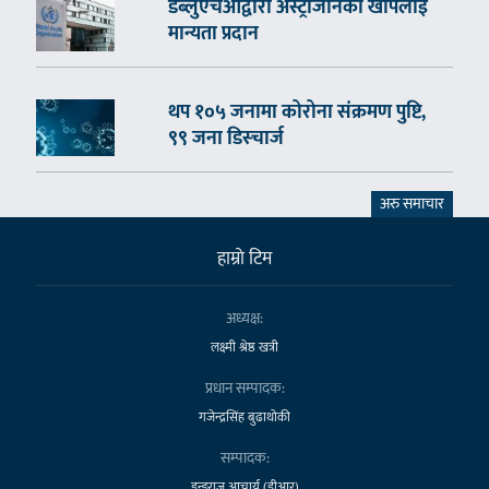
डब्लुएचओद्वारा अस्ट्राजेनिका खोपलाई
मान्यता प्रदान
थप १०५ जनामा कोरोना संक्रमण पुष्टि,
९९ जना डिस्चार्ज
अरु समाचार
हाम्राे टिम
अध्यक्ष:
लक्ष्मी श्रेष्ठ खत्री
प्रधान सम्पादक:
गजेन्द्रसिंह बुढाथोकी
सम्पादक:
डुन्डुराज आचार्य (डीआर)