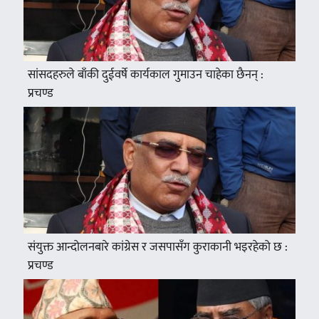
सांसदहरुले बाँकी दुईवर्षे कार्यकाल गुमाउन चाहेका छैनन् :
प्रचण्ड
संयुक्त आन्दोलनबारे कांग्रेस र जसपासँग कुराकानी भइरहेको छ :
प्रचण्ड