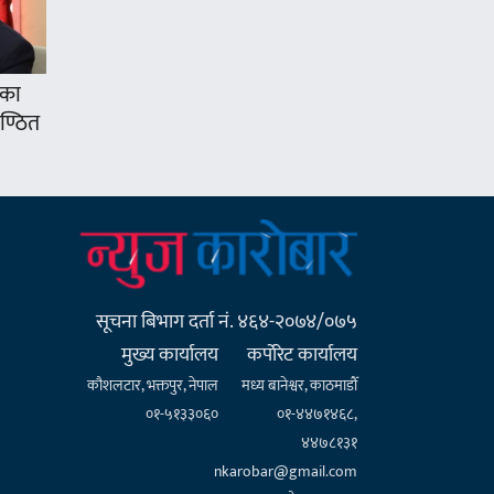
’का
ुण्ठित
सूचना बिभाग दर्ता नं. ४६४-२०७४/०७५
मुख्य कार्यालय
कर्पाेरेट कार्यालय
कौशलटार, भक्तपुर, नेपाल
मध्य बानेश्वर, काठमाडौँ
०१-५१३३०६०
०१-४४७१४६८,
४४७८१३१
nkarobar@gmail.com