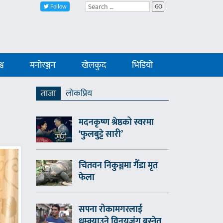
Follow
GO
्व
मनोरञ्जन
खेलकुद
भिडियो
ताजा
लाेकप्रिय
मदनकृष्ण श्रेष्ठको स्वरमा
‘फुलबुट्टे सारी’
चितवन निकुञ्जमा गैँडा मृत
फेला
सपना रोकामगरलाई
धम्क्याउने विनयजंग बस्नेत