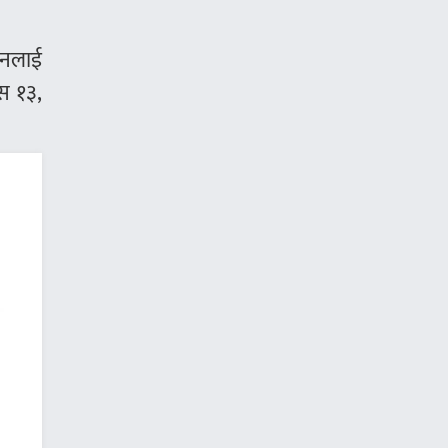
घटनलाई
ुस १३,