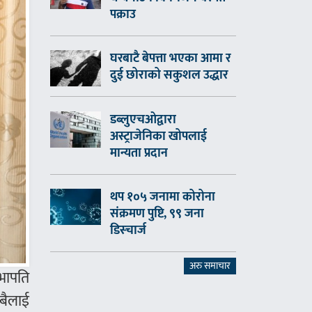
पक्राउ
घरबाटै बेपत्ता भएका आमा र
दुई छोराको सकुशल उद्धार
डब्लुएचओद्वारा
अस्ट्राजेनिका खोपलाई
मान्यता प्रदान
थप १०५ जनामा कोरोना
संक्रमण पुष्टि, ९९ जना
डिस्चार्ज
अरु समाचार
सभापति
सबैलाई