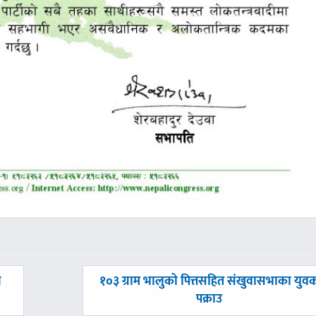
अघिल्लाे
ी
१०३ ग्राम भालुको पित्तसहित संखुवासभाका युव
-
पक्राउ