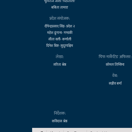
भूमिराज जोशी 'पिठातोली'
बबिता तामाङ
प्रदेश संयोजक:
दीपेन्द्रप्रसाद सिंह- प्रदेश २
महेश ढुंगाना- गण्डकी
सीता वली- कर्णाली
दिनेश बिष्ट- सुदूरपश्चिम
लेखा:
चिफ मार्केटिङ अफिसर:
सरिता श्रेष्ठ
कोमल तिम्सिना
वेब:
सञ्जीव बर्मा
निर्देशक:
कविदास श्रेष्ठ