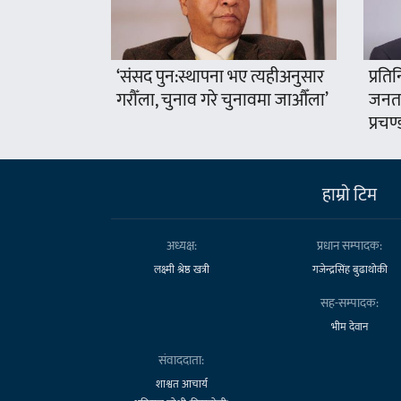
‘संसद पुन:स्थापना भए त्यहीअनुसार
प्रति
गरौँला, चुनाव गरे चुनावमा जाऔँला’
जनता
प्रचण्
हाम्राे टिम
अध्यक्ष:
प्रधान सम्पादक:
लक्ष्मी श्रेष्ठ खत्री
गजेन्द्रसिंह बुढाथोकी
सह-सम्पादक:
भीम देवान
संवाददाता:
शाश्वत आचार्य