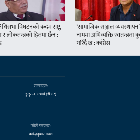
निधिसभा विघटनको कदम राष्ट्र,
‘सामाजिक सञ्जाल व्यवस्थापन
 र लोकतन्त्रको हितमा छैन :
नाममा अभिव्यक्ति स्वतन्त्रता क
ड
गरिँदै छ : कांग्रेस
सम्पादक:
डुन्डुराज आचार्य (डीआर)
फोटो पत्रकार:
कबेन्द्रकुमार रावल