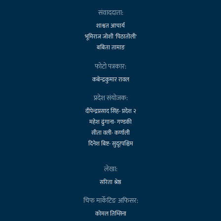
संवाददाता:
शाश्वत आचार्य
भूमिराज जोशी 'पिठातोली'
बबिता तामाङ
फोटो पत्रकार:
कबेन्द्रकुमार रावल
प्रदेश संयोजक:
दीपेन्द्रप्रसाद सिंह- प्रदेश २
महेश ढुंगाना- गण्डकी
सीता वली- कर्णाली
दिनेश बिष्ट- सुदूरपश्चिम
लेखा:
सरिता श्रेष्ठ
चिफ मार्केटिङ अफिसर:
कोमल तिम्सिना