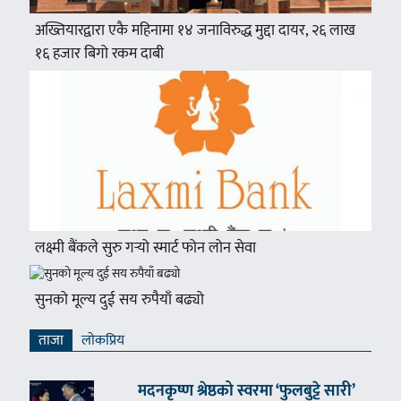
अख्तियारद्वारा एकै महिनामा १४ जनाविरुद्ध मुद्दा दायर, २६ लाख
१६ हजार बिगो रकम दाबी
लक्ष्मी बैंकले सुरु गर्‍यो स्मार्ट फोन लोन सेवा
सुनको मूल्य दुई सय रुपैयाँ बढ्यो
ताजा
लाेकप्रिय
मदनकृष्ण श्रेष्ठको स्वरमा ‘फुलबुट्टे सारी’