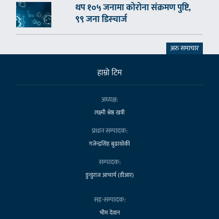
थप १०५ जनामा कोरोना संक्रमण पुष्टि,
९९ जना डिस्चार्ज
अरु समाचार
हाम्राे टिम
अध्यक्ष:
लक्ष्मी श्रेष्ठ खत्री
प्रधान सम्पादक:
गजेन्द्रसिंह बुढाथोकी
सम्पादक:
डुन्डुराज आचार्य (डीआर)
सह-सम्पादक:
भीम देवान