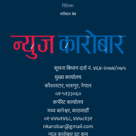
निर्देशक:
कविदास श्रेष्ठ
सूचना बिभाग दर्ता नं. ४६४-२०७४/०७५
मुख्य कार्यालय
कौशलटार, भक्तपुर, नेपाल
०१-५१३३०६०
कर्पाेरेट कार्यालय
मध्य बानेश्वर, काठमाडौँ
०१-४४७१४६८, ४४७८१३१
nkarobar@gmail.com
न्युज कारोबार डट कम