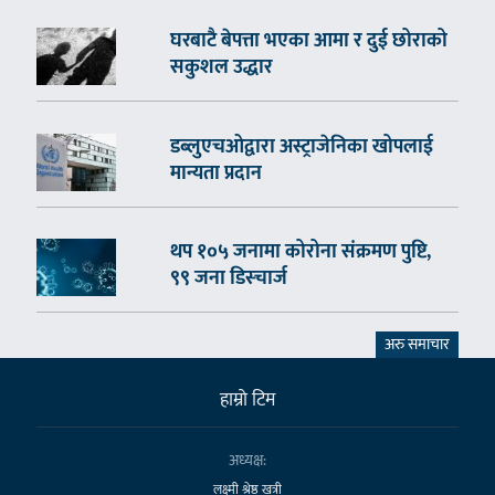
घरबाटै बेपत्ता भएका आमा र दुई छोराको
सकुशल उद्धार
डब्लुएचओद्वारा अस्ट्राजेनिका खोपलाई
मान्यता प्रदान
थप १०५ जनामा कोरोना संक्रमण पुष्टि,
९९ जना डिस्चार्ज
अरु समाचार
हाम्राे टिम
अध्यक्ष:
लक्ष्मी श्रेष्ठ खत्री