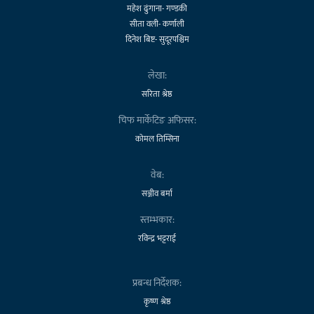
महेश ढुंगाना- गण्डकी
सीता वली- कर्णाली
दिनेश बिष्ट- सुदूरपश्चिम
लेखा:
सरिता श्रेष्ठ
चिफ मार्केटिङ अफिसर:
कोमल तिम्सिना
वेब:
सञ्जीव बर्मा
स्तम्भकार:
रविन्द्र भट्टराई
प्रबन्ध निर्देशक:
कृष्ण श्रेष्ठ