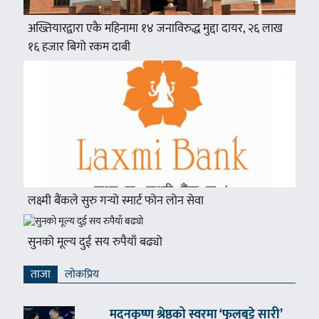
अख्तियारद्वारा एकै महिनामा १४ जनाविरुद्ध मुद्दा दायर, २६ लाख
१६ हजार बिगो रकम दाबी
लक्ष्मी बैंकले सुरु गर्‍यो स्मार्ट फोन लोन सेवा
सुनको मूल्य दुई सय रुपैयाँ बढ्यो
ताजा
लाेकप्रिय
मदनकृष्ण श्रेष्ठको स्वरमा ‘फुलबुट्टे सारी’