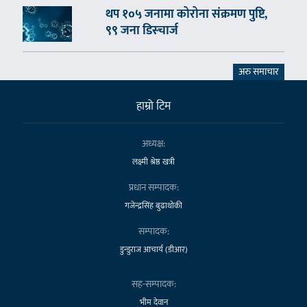
थप १०५ जनामा कोरोना संक्रमण पुष्टि,
९९ जना डिस्चार्ज
अरु समाचार
हाम्राे टिम
अध्यक्ष:
लक्ष्मी श्रेष्ठ खत्री
प्रधान सम्पादक:
गजेन्द्रसिंह बुढाथोकी
सम्पादक:
डुन्डुराज आचार्य (डीआर)
सह-सम्पादक:
भीम देवान