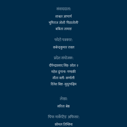
संवाददाता:
शाश्वत आचार्य
भूमिराज जोशी 'पिठातोली'
बबिता तामाङ
फोटो पत्रकार:
कबेन्द्रकुमार रावल
प्रदेश संयोजक:
दीपेन्द्रप्रसाद सिंह- प्रदेश २
महेश ढुंगाना- गण्डकी
सीता वली- कर्णाली
दिनेश बिष्ट- सुदूरपश्चिम
लेखा:
सरिता श्रेष्ठ
चिफ मार्केटिङ अफिसर:
कोमल तिम्सिना