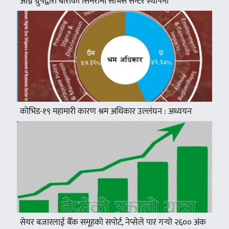
अग्नि ग्रुपद्वारा बाराको सिमरामा सर्भिस सेन्टर स्थापना
कोभिड-१९ महामारी कारण श्रम अधिकार उल्लंघन : अध्ययन
सेयर बजारलाई बैँक समूहको सपोर्ट, नेप्सेले पार गर्‍यो २६०० अंक