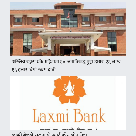
अख्तियारद्वारा एकै महिनामा १४ जनाविरुद्ध मुद्दा दायर, २६ लाख
१६ हजार बिगो रकम दाबी
लक्ष्मी बैंकले सुरु गर्‍यो स्मार्ट फोन लोन सेवा