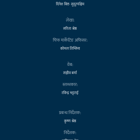
दिनेश बिष्ट- सुदूरपश्चिम
लेखा:
सरिता श्रेष्ठ
चिफ मार्केटिङ अफिसर:
कोमल तिम्सिना
वेब:
सञ्जीव बर्मा
स्तम्भकार:
रविन्द्र भट्टराई
प्रबन्ध निर्देशक:
कृष्ण श्रेष्ठ
निर्देशक: