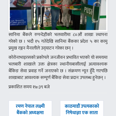
सानिमा बैंकले रुपन्देहीको भलवारीमा ८०औं शाखा स्थापना
गरेको छ । भदौ १५ गतेदेखि सानिमा बैंकका प्रदेश ५ का कामु
प्रमुख रञ्जन मैनालीले उद्घाटन गरेका छन् ।
कोरोनाभाइरसको प्रकोपले जनजीवन प्रभावित भएको यो समयमा
भलबारी शाखाले उक्त क्षेत्रका स्थानीयबासीलाई अत्यावश्यक
बैंकिङ सेवा प्रवाह गर्ने जनाएको छ । संक्रमण न्यून हुँदै गएपछि
शाखाबाट आवश्यक सम्पूर्ण बैंकिङ सेवा प्रदान उपलब्ध हुनेछन् ।
प्रकाशित समय १७:३९ बजे
पछिल्लाे
अघिल्लाे
रमण नेपाल लक्ष्मी
काठमाडौं उपत्यकाको
-
-
बैंकको अध्यक्षमा
निषेधाज्ञा एक साता