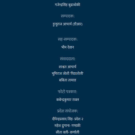
गजेन्द्रसिंह बुढाथोकी
सम्पादक:
डुन्डुराज आचार्य (डीआर)
सह-सम्पादक:
भीम देवान
संवाददाता:
शाश्वत आचार्य
भूमिराज जोशी 'पिठातोली'
बबिता तामाङ
फोटो पत्रकार:
कबेन्द्रकुमार रावल
प्रदेश संयोजक:
दीपेन्द्रप्रसाद सिंह- प्रदेश २
महेश ढुंगाना- गण्डकी
सीता वली- कर्णाली