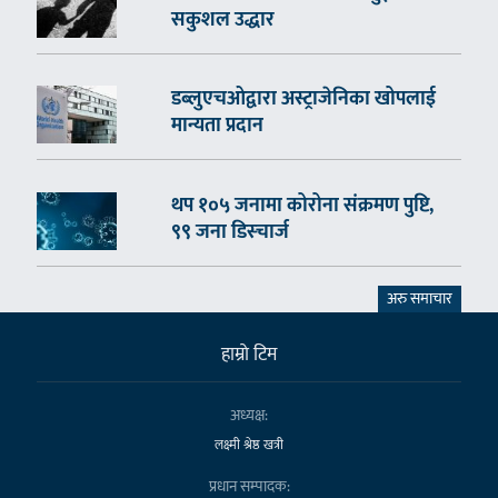
सकुशल उद्धार
डब्लुएचओद्वारा अस्ट्राजेनिका खोपलाई
मान्यता प्रदान
थप १०५ जनामा कोरोना संक्रमण पुष्टि,
९९ जना डिस्चार्ज
अरु समाचार
हाम्राे टिम
अध्यक्ष:
लक्ष्मी श्रेष्ठ खत्री
प्रधान सम्पादक: