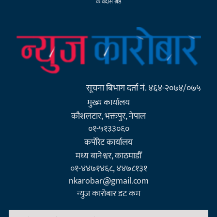
कविदास श्रेष्ठ
सूचना बिभाग दर्ता नं. ४६४-२०७४/०७५
मुख्य कार्यालय
कौशलटार, भक्तपुर, नेपाल
०१-५१३३०६०
कर्पाेरेट कार्यालय
मध्य बानेश्वर, काठमाडौँ
०१-४४७१४६८, ४४७८१३१
nkarobar@gmail.com
न्युज कारोबार डट कम