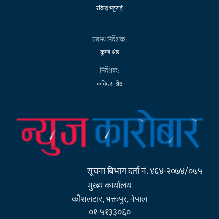
रविन्द्र भट्टराई
प्रबन्ध निर्देशक:
कृष्ण श्रेष्ठ
निर्देशक:
कविदास श्रेष्ठ
सूचना बिभाग दर्ता नं. ४६४-२०७४/०७५
मुख्य कार्यालय
कौशलटार, भक्तपुर, नेपाल
०१-५१३३०६०