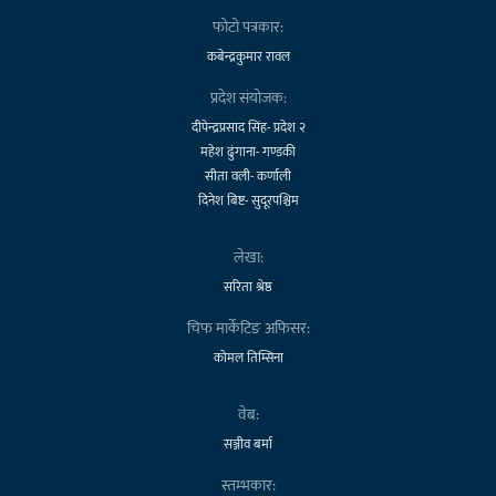
फोटो पत्रकार:
कबेन्द्रकुमार रावल
प्रदेश संयोजक:
दीपेन्द्रप्रसाद सिंह- प्रदेश २
महेश ढुंगाना- गण्डकी
सीता वली- कर्णाली
दिनेश बिष्ट- सुदूरपश्चिम
लेखा:
सरिता श्रेष्ठ
चिफ मार्केटिङ अफिसर:
कोमल तिम्सिना
वेब:
सञ्जीव बर्मा
स्तम्भकार: