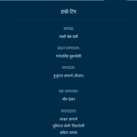
हाम्राे टिम
अध्यक्ष:
लक्ष्मी श्रेष्ठ खत्री
प्रधान सम्पादक:
गजेन्द्रसिंह बुढाथोकी
सम्पादक:
डुन्डुराज आचार्य (डीआर)
सह-सम्पादक:
भीम देवान
संवाददाता:
शाश्वत आचार्य
भूमिराज जोशी 'पिठातोली'
बबिता तामाङ