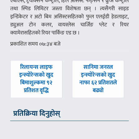
एबीएस, ट्रयाक्सन कन्ट्रोल, हिल असिस्ट फङ्सन र क्रुज कन्ट्रोल
तथा स्पिड लिमिटर जस्ता विशेषता छन् । त्यसैगरी साइड
इन्डिकेटर र अटो बिम असिस्टसहितको फुल एलईडी हेडलाइट,
ड्युअल टोन कलर, वायरलेस चार्जिङ प्लेट र रियर
क्यामेरासहितको रियर पार्किङ एड छ ।
प्रकाशित समय ०७:३४ बजे
पछिल्लाे
अघिल्लाे
रिलायन्स लाइफ
सानिमा जनरल
-
-
इन्स्योरेन्सको खुद
इन्स्योरेन्सको खुद
बिमाशुल्कमा ९२
नाफा ६२ प्रतिशतले
प्रतिशत वृद्धि
बढ्यो
प्रतिक्रिया दिनुहोस्