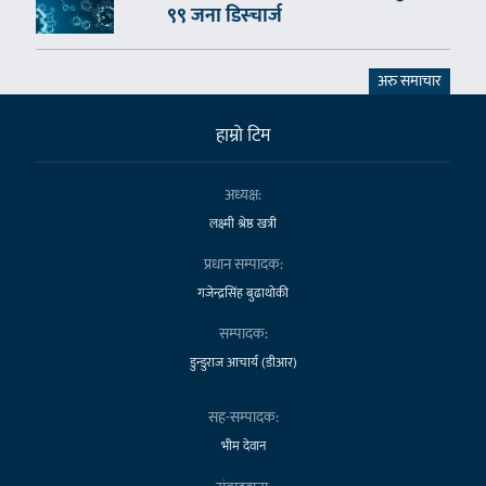
९९ जना डिस्चार्ज
अरु समाचार
हाम्राे टिम
अध्यक्ष:
लक्ष्मी श्रेष्ठ खत्री
प्रधान सम्पादक:
गजेन्द्रसिंह बुढाथोकी
सम्पादक:
डुन्डुराज आचार्य (डीआर)
सह-सम्पादक:
भीम देवान