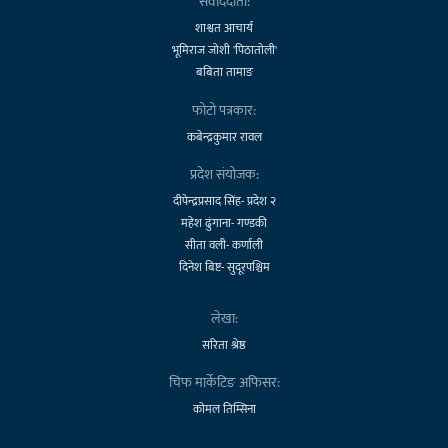
संवाददाता:
शाश्वत आचार्य
भूमिराज जोशी 'पिठातोली'
बबिता तामाङ
फोटो पत्रकार:
कबेन्द्रकुमार रावल
प्रदेश संयोजक:
दीपेन्द्रप्रसाद सिंह- प्रदेश २
महेश ढुंगाना- गण्डकी
सीता वली- कर्णाली
दिनेश बिष्ट- सुदूरपश्चिम
लेखा:
सरिता श्रेष्ठ
चिफ मार्केटिङ अफिसर:
कोमल तिम्सिना