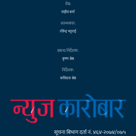
वेब:
सञ्जीव बर्मा
स्तम्भकार:
रविन्द्र भट्टराई
प्रबन्ध निर्देशक:
कृष्ण श्रेष्ठ
निर्देशक:
कविदास श्रेष्ठ
सूचना बिभाग दर्ता नं. ४६४-२०७४/०७५