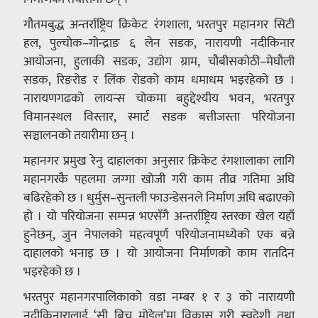
गौतमबुद्ध अन्तर्राष्ट्रिय क्रिकेट रंगशाला, भरतपुर महानगर सिटी
हल, पुल्चोक–गोन्द्राङ ६ लेन सडक, नारायणी नदीकिनार
आयोजना, हुलाकी सडक, उद्योग ग्राम, चौबीसकोठी–मेघौली
सडक, रिङरोड र लिंक रोडको काम धमाधम भइरहेको छ ।
नारायणगढको लायन्स चोकमा बहुद्देश्यीय भवन, भरतपुर
विमानस्थल विस्तार, स्मार्ट सडक बत्तीजस्ता परियोजना
सञ्चालनको तयारीमा छन् ।
महानगर प्रमुख रेनु दाहालका अनुसार क्रिकेट रंगशालाका लागि
महानगरकै पहलमा जग्गा खोजी गरी काम तीव्र गतिमा अघि
बढिरहेको छ । धुर्मुस–सुन्तली फाउन्डेसनले निर्माण अघि बढाएको
हो । यो परियोजना सम्पन्न भएसँगै अन्तर्राष्ट्रिय स्तरका खेल यहाँ
हुनेछन्, जुन नेपालको महत्वपूर्ण परियोजनामध्येको एक बन्ने
दाहालको भनाइ छ । यो आयोजना निर्माणको काम रातदिन
भइरहेको छ ।
भरतपुर महानगरपालिकाको वडा नम्बर १ र ३ को नारायणी
नदीकिनारालाई ‘सी बिच मोडेल’मा विकास गरी स्वदेशी तथा