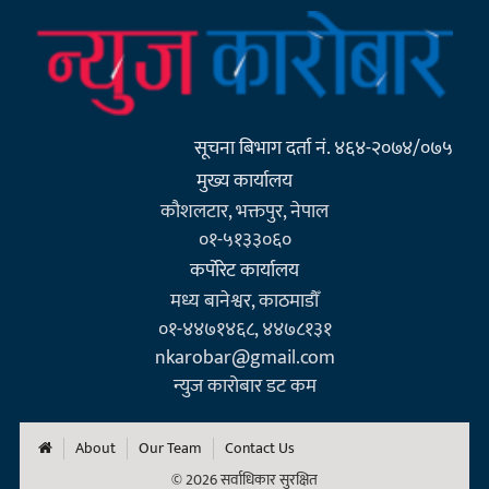
सूचना बिभाग दर्ता नं. ४६४-२०७४/०७५
मुख्य कार्यालय
कौशलटार, भक्तपुर, नेपाल
०१-५१३३०६०
कर्पाेरेट कार्यालय
मध्य बानेश्वर, काठमाडौँ
०१-४४७१४६८, ४४७८१३१
nkarobar@gmail.com
न्युज कारोबार डट कम
About
Our Team
Contact Us
© 2026 सर्वाधिकार सुरक्षित