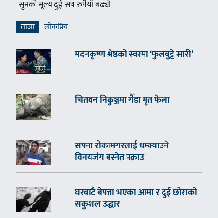
सुनको मूल्य दुई सय रुपैयाँ बढ्यो
ताजा
लाेकप्रिय
मदनकृष्ण श्रेष्ठको स्वरमा ‘फुलबुट्टे सारी’
चितवन निकुञ्जमा गैँडा मृत फेला
सपना रोकामगरलाई धम्क्याउने
विनयजंग बस्नेत पक्राउ
घरबाटै बेपत्ता भएका आमा र दुई छोराको
सकुशल उद्धार