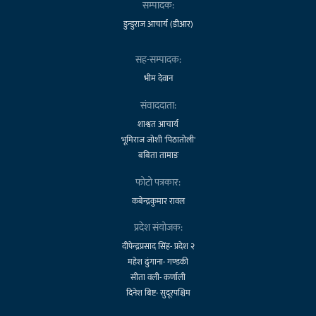
सम्पादक:
डुन्डुराज आचार्य (डीआर)
सह-सम्पादक:
भीम देवान
संवाददाता:
शाश्वत आचार्य
भूमिराज जोशी 'पिठातोली'
बबिता तामाङ
फोटो पत्रकार:
कबेन्द्रकुमार रावल
प्रदेश संयोजक:
दीपेन्द्रप्रसाद सिंह- प्रदेश २
महेश ढुंगाना- गण्डकी
सीता वली- कर्णाली
दिनेश बिष्ट- सुदूरपश्चिम