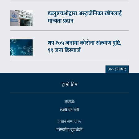
डब्लुएचओद्वारा अस्ट्राजेनिका खोपलाई
मान्यता प्रदान
थप १०५ जनामा कोरोना संक्रमण पुष्टि,
९९ जना डिस्चार्ज
अरु समाचार
हाम्राे टिम
अध्यक्ष:
लक्ष्मी श्रेष्ठ खत्री
प्रधान सम्पादक:
गजेन्द्रसिंह बुढाथोकी