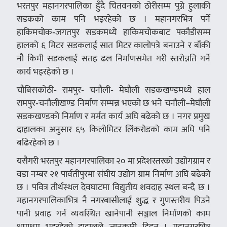
भरतपुर महानगरपालिका हुँदै चितवनको ठोरीसम्म पुग्ने हुलाकी
सडकको काम पनि भइरहेको छ । महानगरभित्र पर्ने
हाकिमचोक‑जगतपुर सडकमध्ये हाकिमचोकबाट पकौडीसम्म
हालको ६ मिटर सडकलाई सात मिटर कालोपत्रे बनाउने र बाँकी
नौ किमी सडकलाई सतह ढल निर्माणसमेत गरी स्तरोन्नति गर्ने
कार्य भइरहेको छ ।
चौबिसकोठी‑ रामपुर‑ चनौली‑ मेघौली सडकखण्डमध्ये हाल
रामपुर‑चनौलीखण्ड निर्माण सम्पन्न भएको छ भने चनौली–मेघौली
सडकखण्डको निर्माण र मर्मत कार्य अघि बढेको छ । नगर प्रमुख
दाहालका अनुसार ६५ किलोमिटर लिंकरोडको काम अघि पनि
बढिरहेको छ ।
यसैगरी भरतपुर महानगरपालिका २० मा प्रदेशस्तरको उद्योगग्राम र
वडा नम्बर २१ पार्वतीपुरमा संघीय उद्योग ग्राम निर्माण अघि बढेको
छ । पवित्र तीर्थस्थल देवघाटमा विद्युतीय शवदाह स्थल बन्दै छ ।
महानगरपालिकाभित्र नै नगरबासीलाई शुद्ध र गुणस्तरीय पिउने
पानी प्रवाह गर्न व्यवस्थित खानेपानी सञ्जाल निर्माणको काम
धमाधम भइरहेको दाहालले जानकारी दिइन् । महानगरभित्र